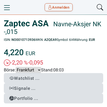
Anmelden
Toggle navigation
Goyax Logo
Zaptec ASA
Navne-Aksjer NK
-,015
ISIN:
NO0010713936
WKN:
A2QEA9
Symbol: 6I4
Währung:
EUR
4,220
EUR
-2,20
-0,095
%
Börse:
Stand:
08:03
Watchlist ...
Signale ...
Portfolio ...