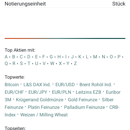
Notierungseinheit
Stück
Top Aktien mit:
A
B
C
D
E
F
G
H
I
J
K
L
M
N
O
P
Q
R
S
T
U
V
W
X
Y
Z
Topwerte:
Bitcoin
L&S DAX Ind.
EUR/USD
Brent Rohöl Ind.
EUR/CHF
EUR/JPY
EUR/PLN
Leitzins EZB
Euribor
3M
Krügerrand Goldmünze
Gold Feinunze
Silber
Feinunze
Platin Feinunze
Palladium Feinunze
CRB-
Index
Weizen / Milling Wheat
Topseiten: