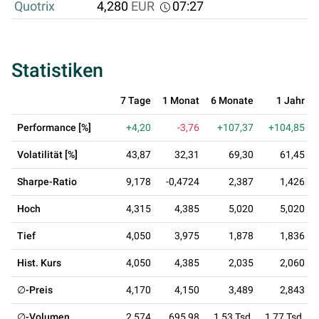
Quotrix
4,280
EUR
07:27
Statistiken
7 Tage
1 Monat
6 Monate
1 Jahr
Performance [%]
+4,20
-3,76
+107,37
+104,85
Volatilität [%]
43,87
32,31
69,30
61,45
Sharpe-Ratio
9,178
-0,4724
2,387
1,426
Hoch
4,315
4,385
5,020
5,020
Tief
4,050
3,975
1,878
1,836
Hist. Kurs
4,050
4,385
2,035
2,060
∅-Preis
4,170
4,150
3,489
2,843
∅-Volumen
2,574
695,98
1,53 Tsd.
1,77 Tsd.