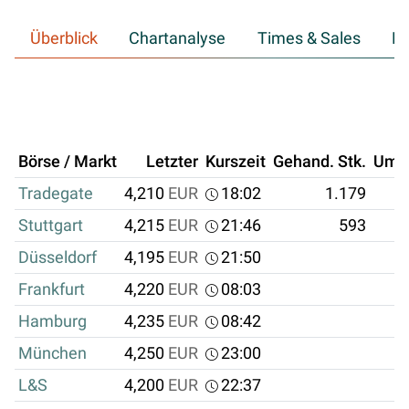
Überblick
Chartanalyse
Times & Sales
Hi
Börse / Markt
Letzter
Kurszeit
Gehand. Stk.
Ums
Tradegate
4,210
EUR
18:02
1.179
4
Stuttgart
4,215
EUR
21:46
593
2
Düsseldorf
4,195
EUR
21:50
Frankfurt
4,220
EUR
08:03
Hamburg
4,235
EUR
08:42
München
4,250
EUR
23:00
L&S
4,200
EUR
22:37