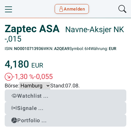
Anmelden
Toggle navigation
Goyax Logo
Zaptec ASA
Navne-Aksjer NK
-,015
ISIN:
NO0010713936
WKN:
A2QEA9
Symbol: 6I4
Währung:
EUR
4,180
EUR
-1,30
-0,055
%
Börse:
Stand:
07.08.
Watchlist ...
Signale ...
Portfolio ...