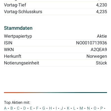
Vortag-Tief
4,230
Vortag-Schlusskurs
4,235
Stammdaten
Wertpapiertyp
Aktie
ISIN
NO0010713936
WKN
A2QEA9
Herkunft
Norwegen
Notierungseinheit
Stück
Top Aktien mit:
A
B
C
D
E
F
G
H
I
J
K
L
M
N
O
P