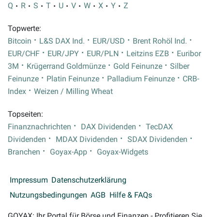
Q
R
S
T
U
V
W
X
Y
Z
Topwerte:
Bitcoin
L&S DAX Ind.
EUR/USD
Brent Rohöl Ind.
EUR/CHF
EUR/JPY
EUR/PLN
Leitzins EZB
Euribor
3M
Krügerrand Goldmünze
Gold Feinunze
Silber
Feinunze
Platin Feinunze
Palladium Feinunze
CRB-
Index
Weizen / Milling Wheat
Topseiten:
Finanznachrichten
DAX Dividenden
TecDAX
Dividenden
MDAX Dividenden
SDAX Dividenden
Branchen
Goyax-App
Goyax-Widgets
Impressum
Datenschutzerklärung
Nutzungsbedingungen
AGB
Hilfe & FAQs
GOYAX: Ihr Portal für Börse und Finanzen - Profitieren Sie