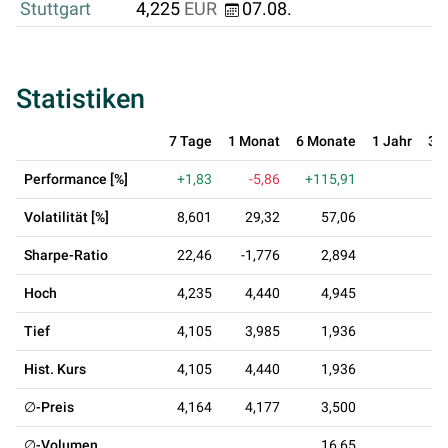
Stuttgart
4,225
EUR
07.08.
Statistiken
7 Tage
1 Monat
6 Monate
1 Jahr
3 
Performance [%]
+1,83
-5,86
+115,91
Volatilität [%]
8,601
29,32
57,06
Sharpe-Ratio
22,46
-1,776
2,894
Hoch
4,235
4,440
4,945
Tief
4,105
3,985
1,936
Hist. Kurs
4,105
4,440
1,936
∅-Preis
4,164
4,177
3,500
∅-Volumen
16,65