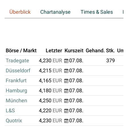
Überblick
Chartanalyse
Times & Sales
Hi
Börse / Markt
Letzter
Kurszeit
Gehand. Stk.
Ums
Tradegate
4,230
EUR
07.08.
379
Düsseldorf
4,215
EUR
07.08.
Frankfurt
4,165
EUR
07.08.
Hamburg
4,180
EUR
07.08.
München
4,250
EUR
07.08.
L&S
4,220
EUR
07.08.
Quotrix
4,230
EUR
07.08.