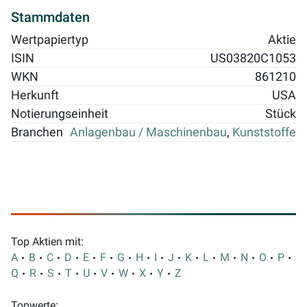
Stammdaten
Wertpapiertyp
Aktie
ISIN
US03820C1053
WKN
861210
Herkunft
USA
Notierungseinheit
Stück
Branchen
Anlagenbau / Maschinenbau
,
Kunststoffe
Top Aktien mit:
A
B
C
D
E
F
G
H
I
J
K
L
M
N
O
P
Q
R
S
T
U
V
W
X
Y
Z
Topwerte: