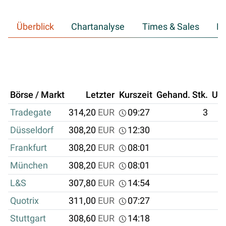
Überblick
Chartanalyse
Times & Sales
Hi
Börse / Markt
Letzter
Kurszeit
Gehand. Stk.
Um
Tradegate
314,20
EUR
09:27
3
Düsseldorf
308,20
EUR
12:30
Frankfurt
308,20
EUR
08:01
München
308,20
EUR
08:01
L&S
307,80
EUR
14:54
Quotrix
311,00
EUR
07:27
Stuttgart
308,60
EUR
14:18