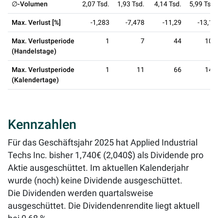
∅-Volumen
2,07 Tsd.
1,93 Tsd.
4,14 Tsd.
5,99 Tsd.
Max. Verlust [%]
-1,283
-7,478
-11,29
-13,11
Max. Verlustperiode
1
7
44
100
(Handelstage)
Max. Verlustperiode
1
11
66
147
(Kalendertage)
Kennzahlen
Für das Geschäftsjahr 2025 hat Applied Industrial
Techs Inc. bisher 1,740€ (2,040$) als Dividende pro
Aktie ausgeschüttet. Im aktuellen Kalenderjahr
wurde (noch) keine Dividende ausgeschüttet.
Die Dividenden werden quartalsweise
ausgeschüttet. Die Dividendenrendite liegt aktuell