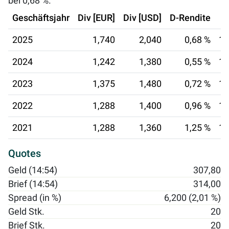
bei
0,68 %
.
Geschäftsjahr
Div [EUR]
Div [USD]
D-Rendite
2025
1,740
2,040
0,68 %
15
2024
1,242
1,380
0,55 %
15
2023
1,375
1,480
0,72 %
15
2022
1,288
1,400
0,96 %
14
2021
1,288
1,360
1,25 %
14
Quotes
Geld (14:54)
307,80
Brief (14:54)
314,00
Spread (in %)
6,200 (2,01 %)
Geld Stk.
20
Brief Stk.
20