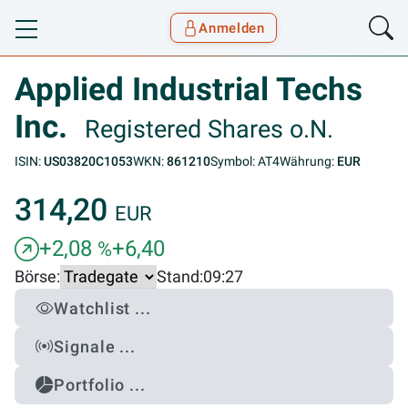
Anmelden
Toggle navigation
Goyax Logo
Applied Industrial Techs
Inc.
Registered Shares o.N.
ISIN:
US03820C1053
WKN:
861210
Symbol: AT4
Währung:
EUR
314,20
EUR
+2,08
+6,40
%
Börse:
Stand:
09:27
Watchlist ...
Signale ...
Portfolio ...