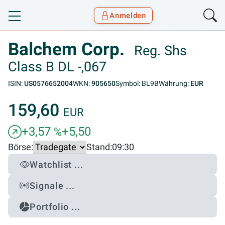
Anmelden
Toggle navigation
Goyax Logo
Balchem Corp.
Reg. Shs
Class B DL -,067
ISIN:
US0576652004
WKN:
905650
Symbol: BL9B
Währung:
EUR
159,60
EUR
+3,57
+5,50
%
Börse:
Stand:
09:30
Watchlist ...
Signale ...
Portfolio ...