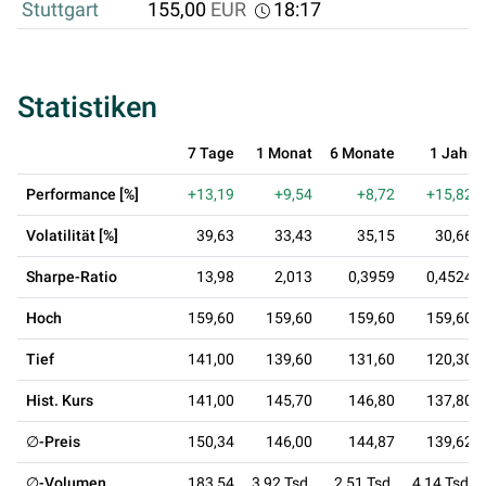
Stuttgart
155,00
EUR
18:17
Statistiken
7 Tage
1 Monat
6 Monate
1 Jahr
Performance [%]
+13,19
+9,54
+8,72
+15,82
Volatilität [%]
39,63
33,43
35,15
30,66
Sharpe-Ratio
13,98
2,013
0,3959
0,4524
Hoch
159,60
159,60
159,60
159,60
Tief
141,00
139,60
131,60
120,30
Hist. Kurs
141,00
145,70
146,80
137,80
∅-Preis
150,34
146,00
144,87
139,62
∅-Volumen
183,54
3,92 Tsd.
2,51 Tsd.
4,14 Tsd.