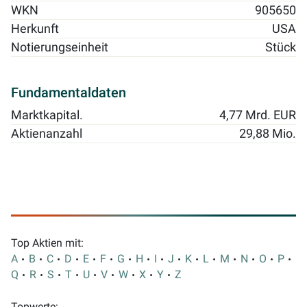
WKN
905650
Herkunft
USA
Notierungseinheit
Stück
Fundamentaldaten
Marktkapital.
4,77 Mrd. EUR
Aktienanzahl
29,88 Mio.
Top Aktien mit:
A
B
C
D
E
F
G
H
I
J
K
L
M
N
O
P
Q
R
S
T
U
V
W
X
Y
Z
Topwerte: