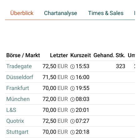
Überblick
Chartanalyse
Times & Sales
Hi
Börse / Markt
Letzter
Kurszeit
Gehand. Stk.
Ums
Tradegate
72,50
EUR
15:53
323
23
Düsseldorf
71,50
EUR
16:00
Frankfurt
70,00
EUR
19:55
München
72,00
EUR
08:03
L&S
70,00
EUR
20:01
Quotrix
72,50
EUR
07:27
Stuttgart
70,00
EUR
20:18