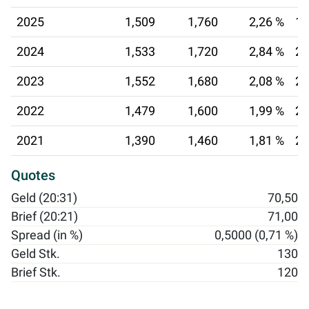
2025
1,509
1,760
2,26 %
18
2024
1,533
1,720
2,84 %
26
2023
1,552
1,680
2,08 %
20
2022
1,479
1,600
1,99 %
21
2021
1,390
1,460
1,81 %
22
Quotes
Geld (20:31)
70,50
Brief (20:21)
71,00
Spread (in %)
0,5000 (0,71 %)
Geld Stk.
130
Brief Stk.
120