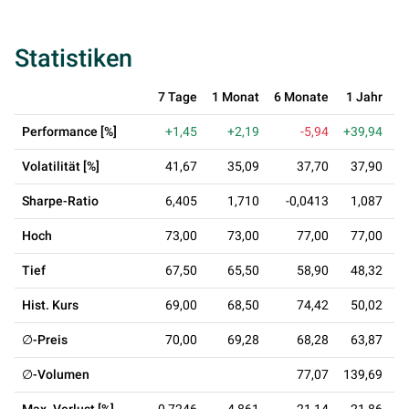
Statistiken
7 Tage
1 Monat
6 Monate
1 Jahr
3
Performance [%]
+1,45
+2,19
-5,94
+39,94
Volatilität [%]
41,67
35,09
37,70
37,90
Sharpe-Ratio
6,405
1,710
-0,0413
1,087
0
Hoch
73,00
73,00
77,00
77,00
Tief
67,50
65,50
58,90
48,32
Hist. Kurs
69,00
68,50
74,42
50,02
∅-Preis
70,00
69,28
68,28
63,87
∅-Volumen
77,07
139,69
1