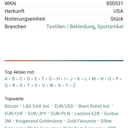
WKN
850531
Herkunft
USA
Notierungseinheit
Stück
Branchen
Textilien / Bekleidung
,
Sportartikel
Top Aktien mit:
A
B
C
D
E
F
G
H
I
J
K
L
M
N
O
P
Q
R
S
T
U
V
W
X
Y
Z
Topwerte:
Bitcoin
L&S DAX Ind.
EUR/USD
Brent Rohöl Ind.
EUR/CHF
EUR/JPY
EUR/PLN
Leitzins EZB
Euribor
3M
Krügerrand Goldmünze
Gold Feinunze
Silber