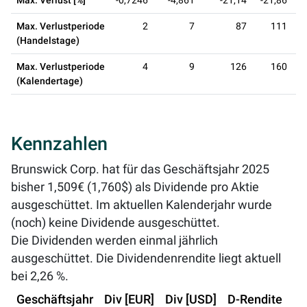
Max. Verlust [%]
-0,7246
-4,861
-21,14
-21,86
Max. Verlustperiode
2
7
87
111
(Handelstage)
Max. Verlustperiode
4
9
126
160
(Kalendertage)
Kennzahlen
Brunswick Corp. hat für das Geschäftsjahr 2025
bisher 1,509€ (1,760$) als Dividende pro Aktie
ausgeschüttet. Im aktuellen Kalenderjahr wurde
(noch) keine Dividende ausgeschüttet.
Die Dividenden werden einmal jährlich
ausgeschüttet. Die Dividendenrendite liegt aktuell
bei
2,26 %
.
Geschäftsjahr
Div [EUR]
Div [USD]
D-Rendite