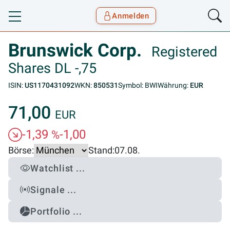
Anmelden
Toggle navigation
Goyax Logo
Brunswick Corp.
Registered
Shares DL -,75
ISIN:
US1170431092
WKN:
850531
Symbol: BWI
Währung:
EUR
71,00
EUR
-1,39
-1,00
%
Börse:
Stand:
07.08.
Watchlist ...
Signale ...
Portfolio ...