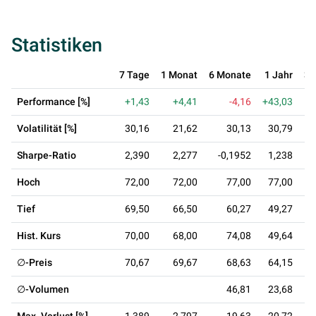
Statistiken
7 Tage
1 Monat
6 Monate
1 Jahr
3 
Performance [%]
+1,43
+4,41
-4,16
+43,03
Volatilität [%]
30,16
21,62
30,13
30,79
Sharpe-Ratio
2,390
2,277
-0,1952
1,238
0
Hoch
72,00
72,00
77,00
77,00
Tief
69,50
66,50
60,27
49,27
Hist. Kurs
70,00
68,00
74,08
49,64
∅-Preis
70,67
69,67
68,63
64,15
∅-Volumen
46,81
23,68