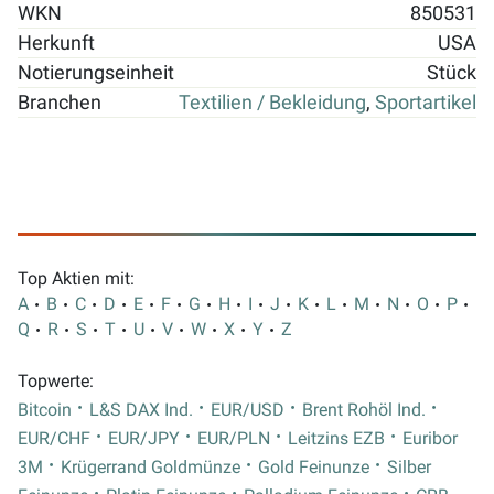
WKN
850531
Herkunft
USA
Notierungseinheit
Stück
Branchen
Textilien / Bekleidung
,
Sportartikel
Top Aktien mit:
A
B
C
D
E
F
G
H
I
J
K
L
M
N
O
P
Q
R
S
T
U
V
W
X
Y
Z
Topwerte:
Bitcoin
L&S DAX Ind.
EUR/USD
Brent Rohöl Ind.
EUR/CHF
EUR/JPY
EUR/PLN
Leitzins EZB
Euribor
3M
Krügerrand Goldmünze
Gold Feinunze
Silber