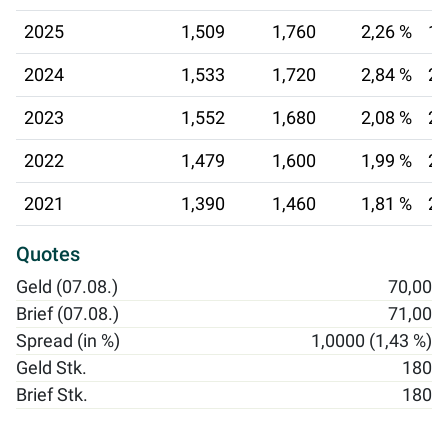
2025
1,509
1,760
2,26 %
18
2024
1,533
1,720
2,84 %
26
2023
1,552
1,680
2,08 %
20
2022
1,479
1,600
1,99 %
21
2021
1,390
1,460
1,81 %
22
Quotes
Geld (07.08.)
70,00
Brief (07.08.)
71,00
Spread (in %)
1,0000 (1,43 %)
Geld Stk.
180
Brief Stk.
180