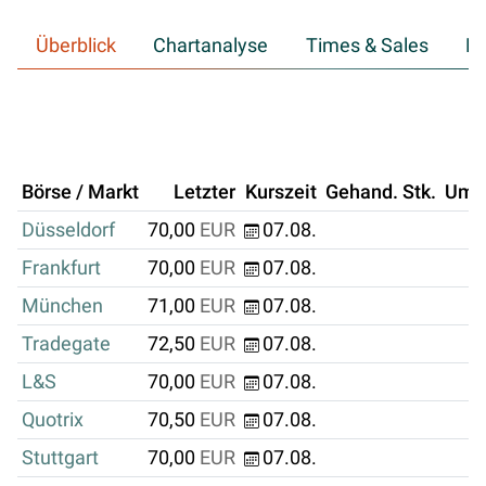
Überblick
Chartanalyse
Times & Sales
Hi
Börse / Markt
Letzter
Kurszeit
Gehand. Stk.
Ums
Düsseldorf
70,00
EUR
07.08.
Frankfurt
70,00
EUR
07.08.
München
71,00
EUR
07.08.
Tradegate
72,50
EUR
07.08.
L&S
70,00
EUR
07.08.
Quotrix
70,50
EUR
07.08.
Stuttgart
70,00
EUR
07.08.