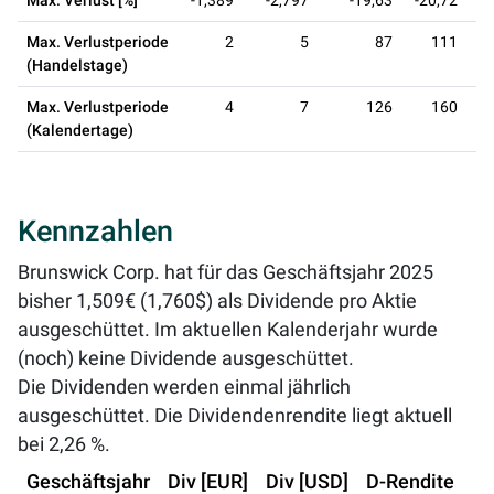
Max. Verlust [%]
-1,389
-2,797
-19,63
-20,72
-
Max. Verlustperiode
2
5
87
111
(Handelstage)
Max. Verlustperiode
4
7
126
160
(Kalendertage)
Kennzahlen
Brunswick Corp. hat für das Geschäftsjahr 2025
bisher 1,509€ (1,760$) als Dividende pro Aktie
ausgeschüttet. Im aktuellen Kalenderjahr wurde
(noch) keine Dividende ausgeschüttet.
Die Dividenden werden einmal jährlich
ausgeschüttet. Die Dividendenrendite liegt aktuell
bei
2,26 %
.
Geschäftsjahr
Div [EUR]
Div [USD]
D-Rendite