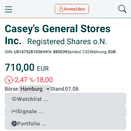
Anmelden
Toggle navigation
Goyax Logo
Casey's General Stores
Inc.
Registered Shares o.N.
ISIN:
US1475281036
WKN:
885039
Symbol: CS2
Währung:
EUR
710,00
EUR
-2,47
-18,00
%
Börse:
Stand:
07.08.
Watchlist ...
Signale ...
Portfolio ...