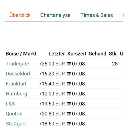
Überblick
Chartanalyse
Times & Sales
Hi
Börse / Markt
Letzter
Kurszeit
Gehand. Stk.
Um
Tradegate
725,00
EUR
07.08.
28
Düsseldorf
716,20
EUR
07.08.
Frankfurt
715,40
EUR
07.08.
Hamburg
710,00
EUR
07.08.
L&S
719,60
EUR
07.08.
Quotrix
720,80
EUR
07.08.
Stuttgart
718,60
EUR
07.08.