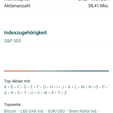
Aktienanzahl
38,41 Mio.
Indexzugehörigkeit
S&P 500
Top Aktien mit:
A
B
C
D
E
F
G
H
I
J
K
L
M
N
O
P
Q
R
S
T
U
V
W
X
Y
Z
Topwerte:
Bitcoin
L&S DAX Ind.
EUR/USD
Brent Rohöl Ind.