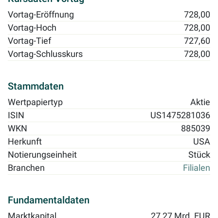
Vortag-Eröffnung
728,00
Vortag-Hoch
728,00
Vortag-Tief
727,60
Vortag-Schlusskurs
728,00
Stammdaten
Wertpapiertyp
Aktie
ISIN
US1475281036
WKN
885039
Herkunft
USA
Notierungseinheit
Stück
Branchen
Filialen
Fundamentaldaten
Marktkapital.
27,27 Mrd. EUR