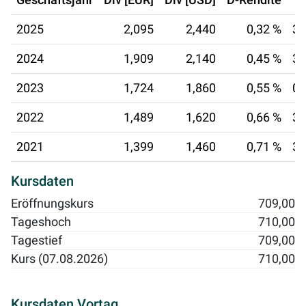
Geschäftsjahr
Div [EUR]
Div [USD]
D-Rendite
2025
2,095
2,440
0,32 %
31
2024
1,909
2,140
0,45 %
31
2023
1,724
1,860
0,55 %
01
2022
1,489
1,620
0,66 %
31
2021
1,399
1,460
0,71 %
31
Kursdaten
Eröffnungskurs
709,00
Tageshoch
710,00
Tagestief
709,00
Kurs (07.08.2026)
710,00
Kursdaten Vortag