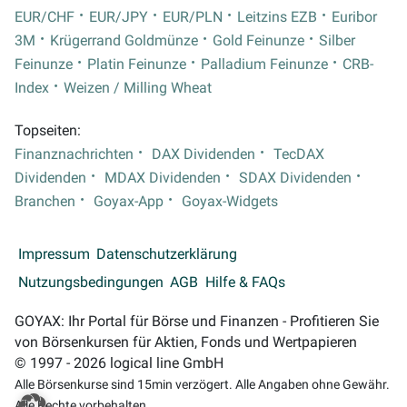
EUR/CHF
EUR/JPY
EUR/PLN
Leitzins EZB
Euribor
3M
Krügerrand Goldmünze
Gold Feinunze
Silber
Feinunze
Platin Feinunze
Palladium Feinunze
CRB-
Index
Weizen / Milling Wheat
Topseiten:
Finanznachrichten
DAX Dividenden
TecDAX
Dividenden
MDAX Dividenden
SDAX Dividenden
Branchen
Goyax-App
Goyax-Widgets
Impressum
Datenschutzerklärung
Nutzungsbedingungen
AGB
Hilfe & FAQs
GOYAX: Ihr Portal für Börse und Finanzen - Profitieren Sie
von Börsenkursen für Aktien, Fonds und Wertpapieren
© 1997 - 2026 logical line GmbH
Alle Börsenkurse sind 15min verzögert. Alle Angaben ohne Gewähr.
Alle Rechte vorbehalten