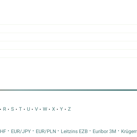
R
S
T
U
V
W
X
Y
Z
CHF
EUR/JPY
EUR/PLN
Leitzins EZB
Euribor 3M
Krüger