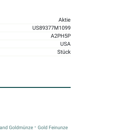
Aktie
US89377M1099
A2PH5P
USA
Stück
rand Goldmünze
Gold Feinunze