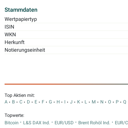
Stammdaten
Wertpapiertyp
ISIN
WKN
Herkunft
Notierungseinheit
Top Aktien mit:
A
B
C
D
E
F
G
H
I
J
K
L
M
N
O
P
Q
Topwerte:
Bitcoin
L&S DAX Ind.
EUR/USD
Brent Rohöl Ind.
EUR/