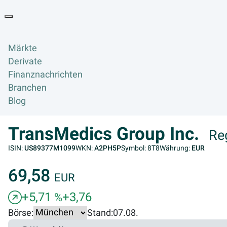
Goyax Logo
Toggle navigation
Märkte
Derivate
Finanznachrichten
Branchen
Blog
TransMedics Group Inc.
Re
ISIN:
US89377M1099
WKN:
A2PH5P
Symbol: 8T8
Währung:
EUR
69,58
EUR
+5,71
+3,76
%
Börse:
Stand:
07.08.