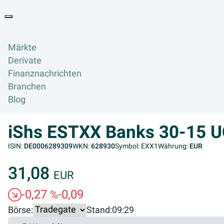
Goyax Logo
Toggle navigation
Märkte
Derivate
Finanznachrichten
Branchen
Blog
iShs ESTXX Banks 30-15 
ISIN:
DE0006289309
WKN:
628930
Symbol: EXX1
Währung:
EUR
31,08
EUR
-0,27
-0,09
%
Börse:
Stand:
09:29