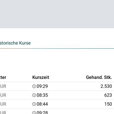
storische Kurse
ter
Kurszeit
Gehand. Stk.
EUR
09:29
2.530
EUR
08:35
623
EUR
08:44
150
EUR
09:28