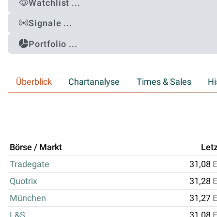
Watchlist ...
Signale ...
Portfolio ...
Überblick
Chartanalyse
Times & Sales
Hi
Börse / Markt
Letz
Tradegate
31,08
Quotrix
31,28
München
31,27
L&S
31,08