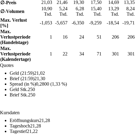
21,03
21,46
19,30
17,50
14,69
13,35
∅-Preis
10,90
5,24
6,28
15,40
13,29
8,24
∅-Volumen
Tsd.
Tsd.
Tsd.
Tsd.
Tsd.
Tsd.
Max. Verlust
-1,053
-5,657
-6,350
-9,259
-18,54
-19,71
[%]
Max.
Verlustperiode
1
16
24
51
206
206
(Handelstage)
Max.
Verlustperiode
1
22
34
71
301
301
(Kalendertage)
Quotes
Geld (21:59)
21,02
Brief (21:59)
21,30
Spread (in %)
0,2800 (1,33 %)
Geld Stk.
250
Brief Stk.
250
Kursdaten
Eröffnungskurs
21,28
Tageshoch
21,28
Tagestief
21,22