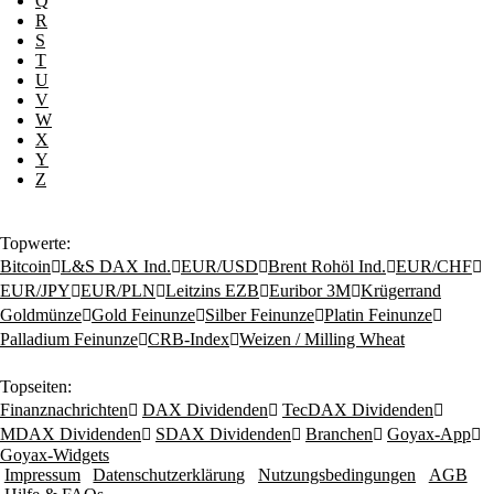
Q
R
S
T
U
V
W
X
Y
Z
Topwerte:
Bitcoin
L&S DAX Ind.
EUR/USD
Brent Rohöl Ind.
EUR/CHF
EUR/JPY
EUR/PLN
Leitzins EZB
Euribor 3M
Krügerrand
Goldmünze
Gold Feinunze
Silber Feinunze
Platin Feinunze
Palladium Feinunze
CRB-Index
Weizen / Milling Wheat
Topseiten:
Finanznachrichten
DAX Dividenden
TecDAX Dividenden
MDAX Dividenden
SDAX Dividenden
Branchen
Goyax-App
Goyax-Widgets
Impressum
Datenschutzerklärung
Nutzungsbedingungen
AGB