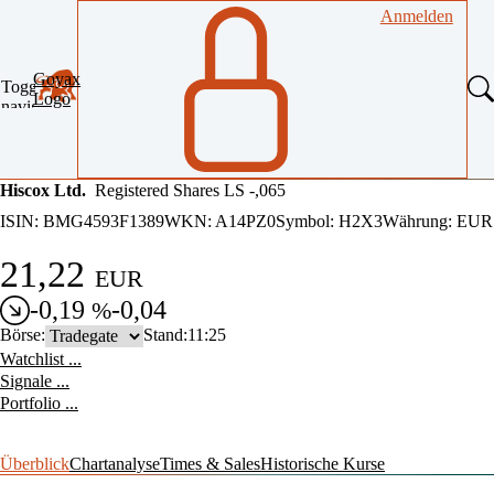
Anmelden
Goyax
Toggle
Logo
navigation
Hiscox Ltd.
Registered Shares LS -,065
ISIN:
BMG4593F1389
WKN:
A14PZ0
Symbol: H2X3
Währung:
EUR
21,22
EUR
-0,19
-0,04
%
Börse:
Stand:
11:25
Watchlist ...
Signale ...
Portfolio ...
Überblick
Chartanalyse
Times & Sales
Historische Kurse