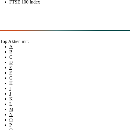
FTSE 100 Index
Top Aktien mit:
A
B
C
D
E
F
G
H
I
J
K
L
M
N
O
P