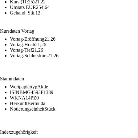
Kurs (11:25)
21,22
Umsatz EUR
254,64
Gehand. Stk.
12
Kursdaten Vortag
Vortag-Eröffnung
21,26
Vortag-Hoch
21,26
Vortag-Tief
21,26
Vortag-Schlusskurs
21,26
Stammdaten
Wertpapiertyp
Aktie
ISIN
BMG4593F1389
WKN
A14PZ0
Herkunft
Bermuda
Notierungseinheit
Stück
Indexzugehörigkeit