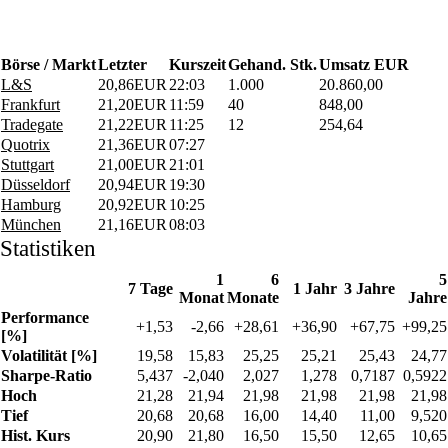
Börse / Markt
Letzter
Kurszeit
Gehand. Stk.
Umsatz EUR
L&S
20,86
EUR
22:03
1.000
20.860,00
Frankfurt
21,20
EUR
11:59
40
848,00
Tradegate
21,22
EUR
11:25
12
254,64
Quotrix
21,36
EUR
07:27
Stuttgart
21,00
EUR
21:01
Düsseldorf
20,94
EUR
19:30
Hamburg
20,92
EUR
10:25
München
21,16
EUR
08:03
Statistiken
1
6
5
7 Tage
1 Jahr
3 Jahre
Monat
Monate
Jahre
Performance
+1,53
-2,66
+28,61
+36,90
+67,75
+99,25
[%]
Volatilität [%]
19,58
15,83
25,25
25,21
25,43
24,77
Sharpe-Ratio
5,437
-2,040
2,027
1,278
0,7187
0,5922
Hoch
21,28
21,94
21,98
21,98
21,98
21,98
Tief
20,68
20,68
16,00
14,40
11,00
9,520
Hist. Kurs
20,90
21,80
16,50
15,50
12,65
10,65