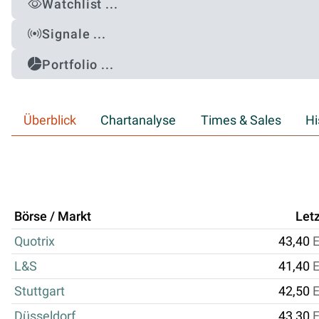
Watchlist ...
Signale ...
Portfolio ...
Überblick
Chartanalyse
Times & Sales
Hi
Börse / Markt
Letz
Quotrix
43,40
L&S
41,40
Stuttgart
42,50
Düsseldorf
43,30