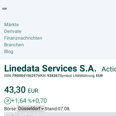
Goyax Logo
Toggle navigation
Märkte
Derivate
Finanznachrichten
Branchen
Blog
Linedata Services S.A.
Acti
ISIN:
FR0004156297
WKN:
938367
Symbol: LN4
Währung:
EUR
43,30
EUR
+1,64
+0,70
%
Börse:
Stand:
07.08.