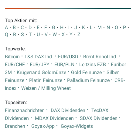
Top Aktien mit:
A
B
C
D
E
F
G
H
I
J
K
L
M
N
O
P
Q
R
S
T
U
V
W
X
Y
Z
Topwerte:
Bitcoin
L&S DAX Ind.
EUR/USD
Brent Rohöl Ind.
EUR/CHF
EUR/JPY
EUR/PLN
Leitzins EZB
Euribor
3M
Krügerrand Goldmünze
Gold Feinunze
Silber
Feinunze
Platin Feinunze
Palladium Feinunze
CRB-
Index
Weizen / Milling Wheat
Topseiten:
Finanznachrichten
DAX Dividenden
TecDAX
Dividenden
MDAX Dividenden
SDAX Dividenden
Branchen
Goyax-App
Goyax-Widgets