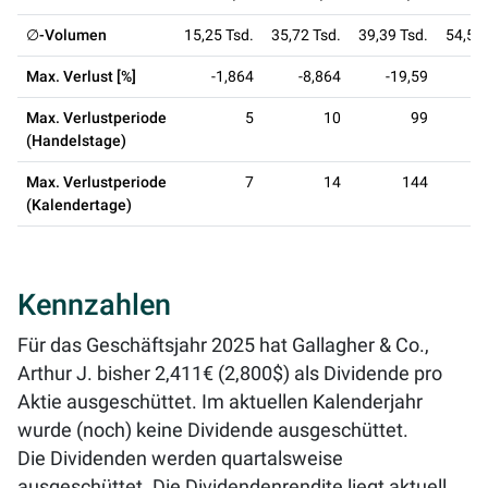
∅-Volumen
15,25 Tsd.
35,72 Tsd.
39,39 Tsd.
54,57 
Max. Verlust [%]
-1,864
-8,864
-19,59
-3
Max. Verlustperiode
5
10
99
(Handelstage)
Max. Verlustperiode
7
14
144
(Kalendertage)
Kennzahlen
Für das Geschäftsjahr 2025 hat Gallagher & Co.,
Arthur J. bisher 2,411€ (2,800$) als Dividende pro
Aktie ausgeschüttet. Im aktuellen Kalenderjahr
wurde (noch) keine Dividende ausgeschüttet.
Die Dividenden werden quartalsweise
ausgeschüttet. Die Dividendenrendite liegt aktuell