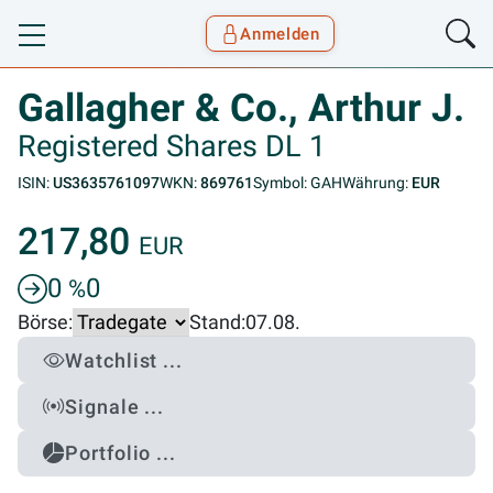
Anmelden
Toggle navigation
Goyax Logo
Gallagher & Co., Arthur J.
Registered Shares DL 1
ISIN:
US3635761097
WKN:
869761
Symbol: GAH
Währung:
EUR
217,80
EUR
0
0
%
Börse:
Stand:
07.08.
Watchlist ...
Signale ...
Portfolio ...