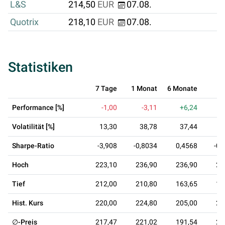
L&S
214,50
EUR
07.08.
Quotrix
218,10
EUR
07.08.
Statistiken
7 Tage
1 Monat
6 Monate
1 
Performance [%]
-1,00
-3,11
+6,24
-1
Volatilität [%]
13,30
38,78
37,44
3
Sharpe-Ratio
-3,908
-0,8034
0,4568
-0,
Hoch
223,10
236,90
236,90
26
Tief
212,00
210,80
163,65
16
Hist. Kurs
220,00
224,80
205,00
24
∅-Preis
217,47
221,02
191,54
21