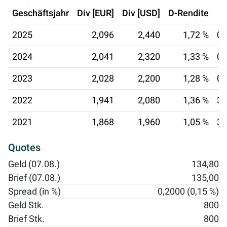
Geschäftsjahr
Div [EUR]
Div [USD]
D-Rendite
2025
2,096
2,440
1,72 %
01
2024
2,041
2,320
1,33 %
02
2023
2,028
2,200
1,28 %
02
2022
1,941
2,080
1,36 %
30
2021
1,868
1,960
1,05 %
30
Quotes
Geld (07.08.)
134,80
Brief (07.08.)
135,00
Spread (in %)
0,2000 (0,15 %)
Geld Stk.
800
Brief Stk.
800