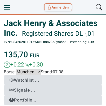
Anmelden
Toggle navigation
Goyax Logo
Jack Henry & Associates
Inc.
Registered Shares DL -,01
ISIN:
US4262811015
WKN:
888286
Symbol: JHY
Währung:
EUR
135,70
EUR
+0,22
+0,30
%
Börse:
Stand:
07.08.
Watchlist ...
Signale ...
Portfolio ...