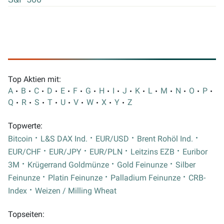
Top Aktien mit:
A
B
C
D
E
F
G
H
I
J
K
L
M
N
O
P
Q
R
S
T
U
V
W
X
Y
Z
Topwerte:
Bitcoin
L&S DAX Ind.
EUR/USD
Brent Rohöl Ind.
EUR/CHF
EUR/JPY
EUR/PLN
Leitzins EZB
Euribor
3M
Krügerrand Goldmünze
Gold Feinunze
Silber
Feinunze
Platin Feinunze
Palladium Feinunze
CRB-
Index
Weizen / Milling Wheat
Topseiten: