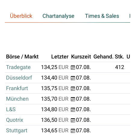
Überblick
Chartanalyse
Times & Sales
Hi
Börse / Markt
Letzter
Kurszeit
Gehand. Stk.
Um
Tradegate
134,25
EUR
07.08.
412
Düsseldorf
134,40
EUR
07.08.
Frankfurt
135,75
EUR
07.08.
München
135,70
EUR
07.08.
L&S
134,80
EUR
07.08.
Quotrix
136,50
EUR
07.08.
Stuttgart
134,65
EUR
07.08.