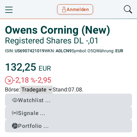
Anmelden
Toggle navigation
Goyax Logo
Owens Corning (New)
Registered Shares DL -,01
ISIN:
US6907421019
WKN:
A0LCN9
Symbol: O5Q
Währung:
EUR
132,25
EUR
-2,18
-2,95
%
Börse:
Stand:
07.08.
Watchlist ...
Signale ...
Portfolio ...