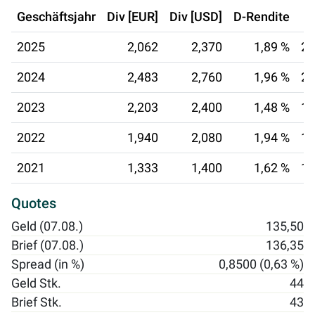
Geschäftsjahr
Div [EUR]
Div [USD]
D-Rendite
2025
2,062
2,370
1,89 %
20
2024
2,483
2,760
1,96 %
20
2023
2,203
2,400
1,48 %
18
2022
1,940
2,080
1,94 %
13
2021
1,333
1,400
1,62 %
14
Quotes
Geld (07.08.)
135,50
Brief (07.08.)
136,35
Spread (in %)
0,8500 (0,63 %)
Geld Stk.
44
Brief Stk.
43