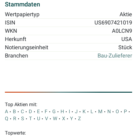
Stammdaten
Wertpapiertyp
Aktie
ISIN
US6907421019
WKN
A0LCN9
Herkunft
USA
Notierungseinheit
Stück
Branchen
Bau-Zulieferer
Top Aktien mit:
A
B
C
D
E
F
G
H
I
J
K
L
M
N
O
P
Q
R
S
T
U
V
W
X
Y
Z
Topwerte: