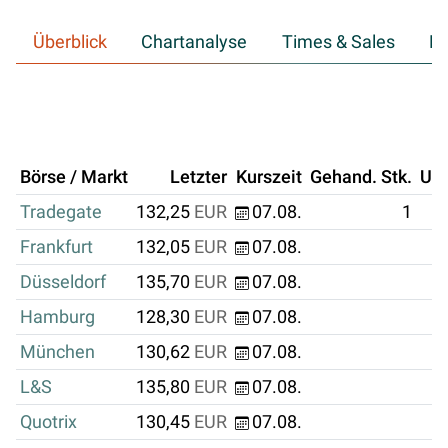
Überblick
Chartanalyse
Times & Sales
Hi
Börse / Markt
Letzter
Kurszeit
Gehand. Stk.
Um
Tradegate
132,25
EUR
07.08.
1
Frankfurt
132,05
EUR
07.08.
Düsseldorf
135,70
EUR
07.08.
Hamburg
128,30
EUR
07.08.
München
130,62
EUR
07.08.
L&S
135,80
EUR
07.08.
Quotrix
130,45
EUR
07.08.