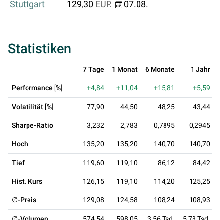
Stuttgart
129,30
EUR
07.08.
Statistiken
7 Tage
1 Monat
6 Monate
1 Jahr
Performance [%]
+4,84
+11,04
+15,81
+5,59
Volatilität [%]
77,90
44,50
48,25
43,44
Sharpe-Ratio
3,232
2,783
0,7895
0,2945
Hoch
135,20
135,20
140,70
140,70
Tief
119,60
119,10
86,12
84,42
Hist. Kurs
126,15
119,10
114,20
125,25
∅-Preis
129,08
124,58
108,24
108,93
∅-Volumen
574,54
598,05
3,56 Tsd.
5,78 Tsd.