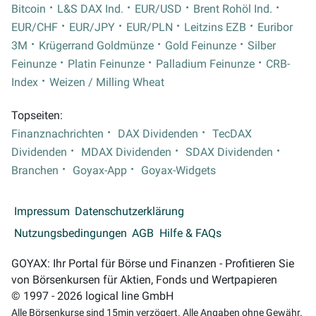
Bitcoin
L&S DAX Ind.
EUR/USD
Brent Rohöl Ind.
EUR/CHF
EUR/JPY
EUR/PLN
Leitzins EZB
Euribor
3M
Krügerrand Goldmünze
Gold Feinunze
Silber
Feinunze
Platin Feinunze
Palladium Feinunze
CRB-
Index
Weizen / Milling Wheat
Topseiten:
Finanznachrichten
DAX Dividenden
TecDAX
Dividenden
MDAX Dividenden
SDAX Dividenden
Branchen
Goyax-App
Goyax-Widgets
Impressum
Datenschutzerklärung
Nutzungsbedingungen
AGB
Hilfe & FAQs
GOYAX: Ihr Portal für Börse und Finanzen - Profitieren Sie
von Börsenkursen für Aktien, Fonds und Wertpapieren
© 1997 - 2026 logical line GmbH
Alle Börsenkurse sind 15min verzögert. Alle Angaben ohne Gewähr.