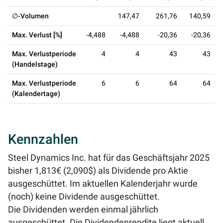
∅-Volumen
147,47
261,76
140,59
Max. Verlust [%]
-4,488
-4,488
-20,36
-20,36
Max. Verlustperiode
4
4
43
43
(Handelstage)
Max. Verlustperiode
6
6
64
64
(Kalendertage)
Kennzahlen
Steel Dynamics Inc. hat für das Geschäftsjahr 2025
bisher 1,813€ (2,090$) als Dividende pro Aktie
ausgeschüttet. Im aktuellen Kalenderjahr wurde
(noch) keine Dividende ausgeschüttet.
Die Dividenden werden einmal jährlich
ausgeschüttet. Die Dividendenrendite liegt aktuell