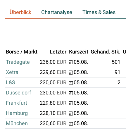
Überblick
Chartanalyse
Times & Sales
Hi
Börse / Markt
Letzter
Kurszeit
Gehand. Stk.
Um
Tradegate
236,00
EUR
05.08.
501
11
Xetra
229,60
EUR
05.08.
91
L&S
230,00
EUR
05.08.
2
Düsseldorf
230,00
EUR
05.08.
Frankfurt
229,80
EUR
05.08.
Hamburg
228,10
EUR
05.08.
München
230,60
EUR
05.08.