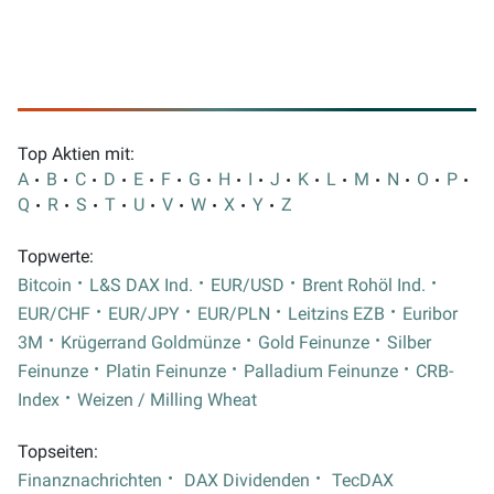
Top Aktien mit:
A
B
C
D
E
F
G
H
I
J
K
L
M
N
O
P
Q
R
S
T
U
V
W
X
Y
Z
Topwerte:
Bitcoin
L&S DAX Ind.
EUR/USD
Brent Rohöl Ind.
EUR/CHF
EUR/JPY
EUR/PLN
Leitzins EZB
Euribor
3M
Krügerrand Goldmünze
Gold Feinunze
Silber
Feinunze
Platin Feinunze
Palladium Feinunze
CRB-
Index
Weizen / Milling Wheat
Topseiten:
Finanznachrichten
DAX Dividenden
TecDAX