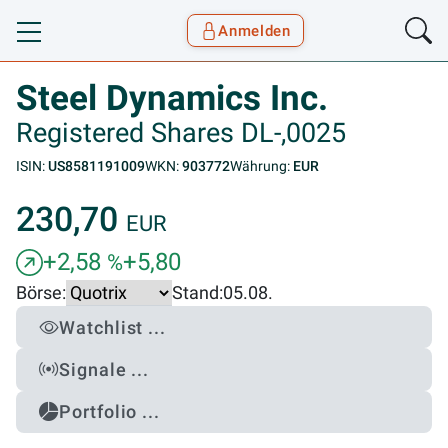
Anmelden
Toggle navigation
Goyax Logo
Steel Dynamics Inc.
Registered Shares DL-,0025
ISIN:
US8581191009
WKN:
903772
Währung:
EUR
230,70
EUR
+2,58
+5,80
%
Börse:
Stand:
05.08.
Watchlist ...
Signale ...
Portfolio ...