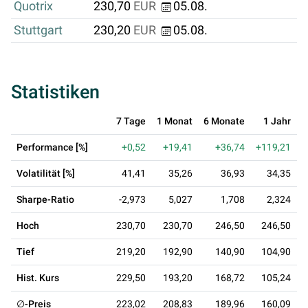
Quotrix
230,70
EUR
05.08.
Stuttgart
230,20
EUR
05.08.
Statistiken
7 Tage
1 Monat
6 Monate
1 Jahr
Performance [%]
+0,52
+19,41
+36,74
+119,21
+
Volatilität [%]
41,41
35,26
36,93
34,35
Sharpe-Ratio
-2,973
5,027
1,708
2,324
Hoch
230,70
230,70
246,50
246,50
Tief
219,20
192,90
140,90
104,90
Hist. Kurs
229,50
193,20
168,72
105,24
∅-Preis
223,02
208,83
189,96
160,09