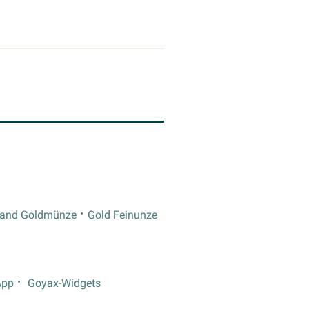
rand Goldmünze
Gold Feinunze
App
Goyax-Widgets