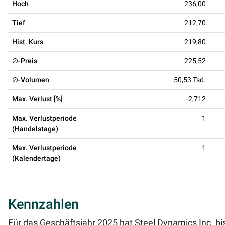
Hoch
236,00
Tief
212,70
Hist. Kurs
219,80
∅-Preis
225,52
∅-Volumen
50,53 Tsd.
Max. Verlust [%]
-2,712
Max. Verlustperiode
1
(Handelstage)
Max. Verlustperiode
1
(Kalendertage)
Kennzahlen
Für das Geschäftsjahr 2025 hat Steel Dynamics Inc. bi