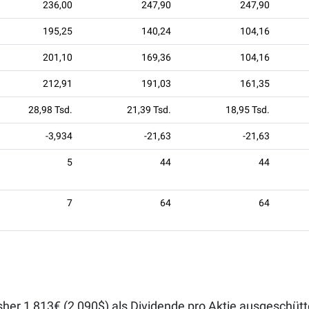
236,00
247,90
247,90
195,25
140,24
104,16
201,10
169,36
104,16
212,91
191,03
161,35
28,98 Tsd.
21,39 Tsd.
18,95 Tsd.
-3,934
-21,63
-21,63
5
44
44
7
64
64
sher 1,813€ (2,090$) als Dividende pro Aktie ausgeschütt