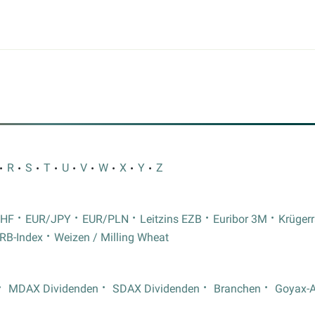
R
S
T
U
V
W
X
Y
Z
CHF
EUR/JPY
EUR/PLN
Leitzins EZB
Euribor 3M
Krüger
RB-Index
Weizen / Milling Wheat
MDAX Dividenden
SDAX Dividenden
Branchen
Goyax-