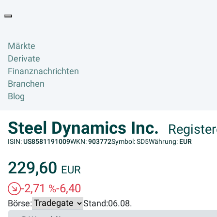
Goyax Logo
Toggle navigation
Märkte
Derivate
Finanznachrichten
Branchen
Blog
Steel Dynamics Inc.
Registe
ISIN:
US8581191009
WKN:
903772
Symbol: SD5
Währung:
EUR
229,60
EUR
-2,71
-6,40
%
Börse:
Stand:
06.08.