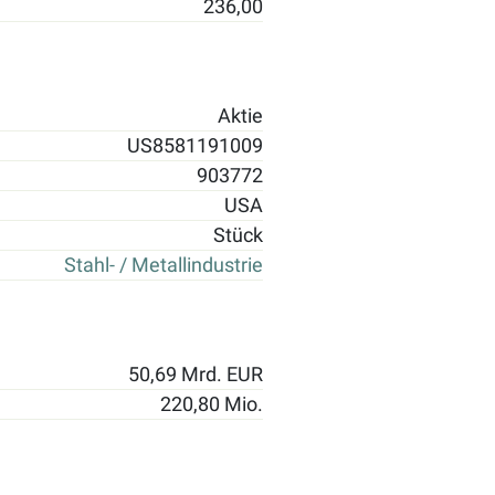
236,00
Aktie
US8581191009
903772
USA
Stück
Stahl- / Metallindustrie
50,69 Mrd. EUR
220,80 Mio.