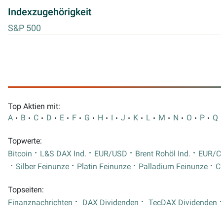
Indexzugehörigkeit
S&P 500
Top Aktien mit:
A
B
C
D
E
F
G
H
I
J
K
L
M
N
O
P
Q
Topwerte:
Bitcoin
L&S DAX Ind.
EUR/USD
Brent Rohöl Ind.
EUR/
Silber Feinunze
Platin Feinunze
Palladium Feinunze
C
Topseiten:
Finanznachrichten
DAX Dividenden
TecDAX Dividenden