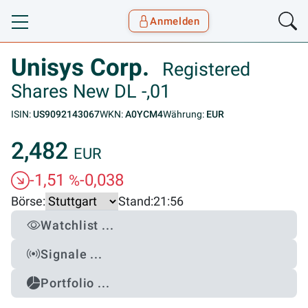
Anmelden
Toggle navigation
Goyax Logo
Unisys Corp.
Registered
Shares New DL -,01
ISIN:
US9092143067
WKN:
A0YCM4
Währung:
EUR
2,482
EUR
-1,51
-0,038
%
Börse:
Stand:
21:56
Watchlist ...
Signale ...
Portfolio ...