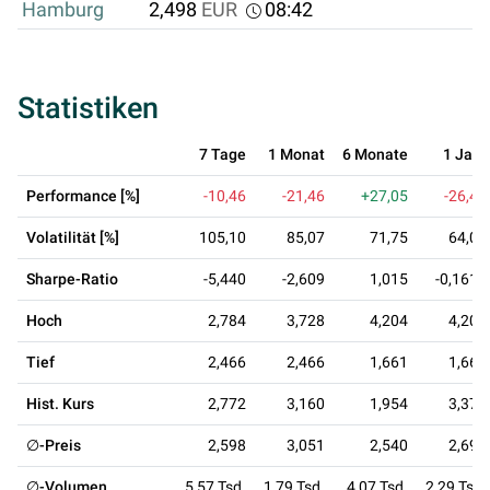
Hamburg
2,498
EUR
08:42
Statistiken
7 Tage
1 Monat
6 Monate
1 Jahr
Performance [%]
-10,46
-21,46
+27,05
-26,42
Volatilität [%]
105,10
85,07
71,75
64,04
Sharpe-Ratio
-5,440
-2,609
1,015
-0,1610
Hoch
2,784
3,728
4,204
4,204
Tief
2,466
2,466
1,661
1,661
Hist. Kurs
2,772
3,160
1,954
3,373
∅-Preis
2,598
3,051
2,540
2,690
∅-Volumen
5,57 Tsd.
1,79 Tsd.
4,07 Tsd.
2,29 Tsd.