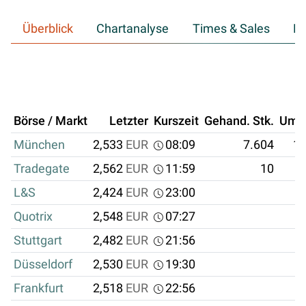
Überblick
Chartanalyse
Times & Sales
Hi
Börse / Markt
Letzter
Kurszeit
Gehand. Stk.
Ums
München
2,533
EUR
08:09
7.604
19
Tradegate
2,562
EUR
11:59
10
L&S
2,424
EUR
23:00
Quotrix
2,548
EUR
07:27
Stuttgart
2,482
EUR
21:56
Düsseldorf
2,530
EUR
19:30
Frankfurt
2,518
EUR
22:56