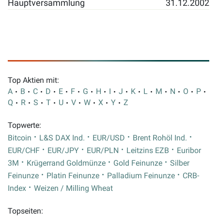
Hauptversammlung
31.12.2002
Top Aktien mit:
A
B
C
D
E
F
G
H
I
J
K
L
M
N
O
P
Q
R
S
T
U
V
W
X
Y
Z
Topwerte:
Bitcoin
L&S DAX Ind.
EUR/USD
Brent Rohöl Ind.
EUR/CHF
EUR/JPY
EUR/PLN
Leitzins EZB
Euribor
3M
Krügerrand Goldmünze
Gold Feinunze
Silber
Feinunze
Platin Feinunze
Palladium Feinunze
CRB-
Index
Weizen / Milling Wheat
Topseiten: