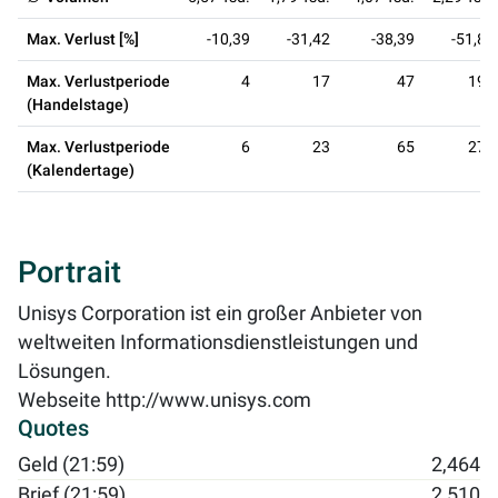
Max. Verlust [%]
-10,39
-31,42
-38,39
-51,87
Max. Verlustperiode
4
17
47
191
(Handelstage)
Max. Verlustperiode
6
23
65
279
(Kalendertage)
Portrait
Unisys Corporation ist ein großer Anbieter von
weltweiten Informationsdienstleistungen und
Lösungen.
Webseite
http://www.unisys.com
Quotes
Geld (21:59)
2,464
Brief (21:59)
2,510