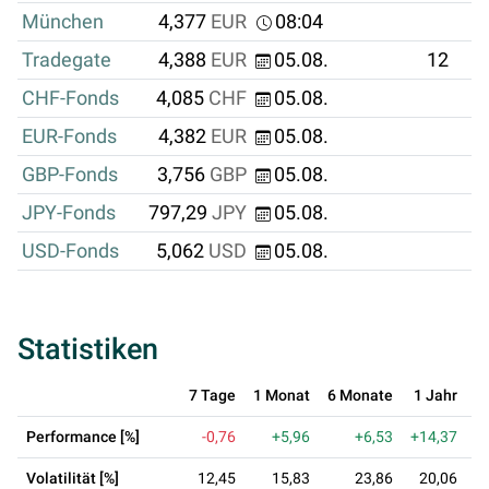
München
4,377
EUR
08:04
Tradegate
4,388
EUR
05.08.
12
CHF-Fonds
4,085
CHF
05.08.
EUR-Fonds
4,382
EUR
05.08.
GBP-Fonds
3,756
GBP
05.08.
JPY-Fonds
797,29
JPY
05.08.
USD-Fonds
5,062
USD
05.08.
Statistiken
7 Tage
1 Monat
6 Monate
1 Jahr
3
Performance [%]
-0,76
+5,96
+6,53
+14,37
+
Volatilität [%]
12,45
15,83
23,86
20,06