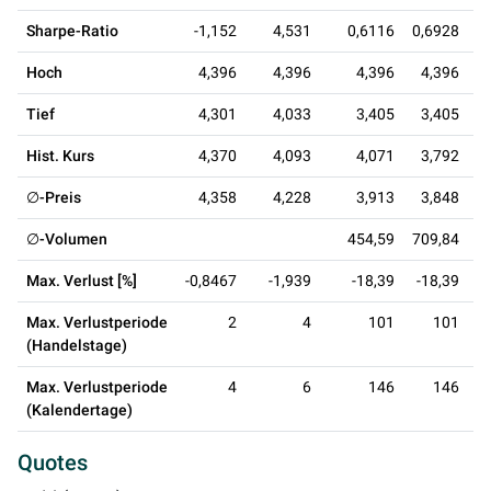
Sharpe-Ratio
-1,152
4,531
0,6116
0,6928
0
Hoch
4,396
4,396
4,396
4,396
Tief
4,301
4,033
3,405
3,405
Hist. Kurs
4,370
4,093
4,071
3,792
∅-Preis
4,358
4,228
3,913
3,848
∅-Volumen
454,59
709,84
3
Max. Verlust [%]
-0,8467
-1,939
-18,39
-18,39
Max. Verlustperiode
2
4
101
101
(Handelstage)
Max. Verlustperiode
4
6
146
146
(Kalendertage)
Quotes