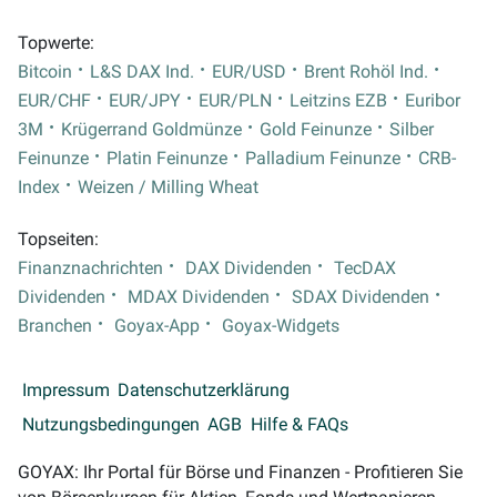
Topwerte:
Bitcoin
L&S DAX Ind.
EUR/USD
Brent Rohöl Ind.
EUR/CHF
EUR/JPY
EUR/PLN
Leitzins EZB
Euribor
3M
Krügerrand Goldmünze
Gold Feinunze
Silber
Feinunze
Platin Feinunze
Palladium Feinunze
CRB-
Index
Weizen / Milling Wheat
Topseiten:
Finanznachrichten
DAX Dividenden
TecDAX
Dividenden
MDAX Dividenden
SDAX Dividenden
Branchen
Goyax-App
Goyax-Widgets
Impressum
Datenschutzerklärung
Nutzungsbedingungen
AGB
Hilfe & FAQs
GOYAX: Ihr Portal für Börse und Finanzen - Profitieren Sie