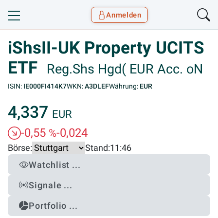
Anmelden
Toggle navigation
Goyax Logo
iShsII-UK Property UCITS
ETF
Reg.Shs Hgd( EUR Acc. oN
ISIN:
IE000FI414K7
WKN:
A3DLEF
Währung:
EUR
4,337
EUR
-0,55
-0,024
%
Börse:
Stand:
11:46
Watchlist ...
Signale ...
Portfolio ...