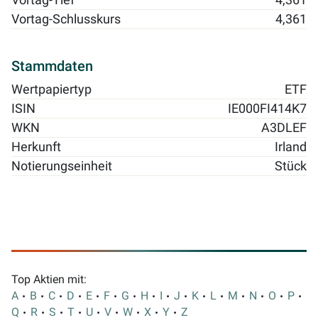
Vortag-Tief
4,361
Vortag-Schlusskurs
4,361
Stammdaten
Wertpapiertyp
ETF
ISIN
IE000FI414K7
WKN
A3DLEF
Herkunft
Irland
Notierungseinheit
Stück
Top Aktien mit:
A
B
C
D
E
F
G
H
I
J
K
L
M
N
O
P
Q
R
S
T
U
V
W
X
Y
Z