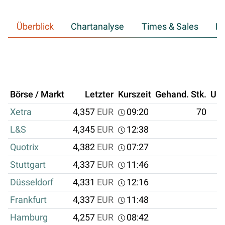
Überblick
Chartanalyse
Times & Sales
Hi
Börse / Markt
Letzter
Kurszeit
Gehand. Stk.
Um
Xetra
4,357
EUR
09:20
70
L&S
4,345
EUR
12:38
Quotrix
4,382
EUR
07:27
Stuttgart
4,337
EUR
11:46
Düsseldorf
4,331
EUR
12:16
Frankfurt
4,337
EUR
11:48
Hamburg
4,257
EUR
08:42