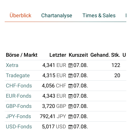
Überblick
Chartanalyse
Times & Sales
Hi
Börse / Markt
Letzter
Kurszeit
Gehand. Stk.
Um
Xetra
4,341
EUR
07.08.
122
Tradegate
4,315
EUR
07.08.
20
CHF-Fonds
4,056
CHF
07.08.
EUR-Fonds
4,343
EUR
07.08.
GBP-Fonds
3,720
GBP
07.08.
JPY-Fonds
792,41
JPY
07.08.
USD-Fonds
5,017
USD
07.08.