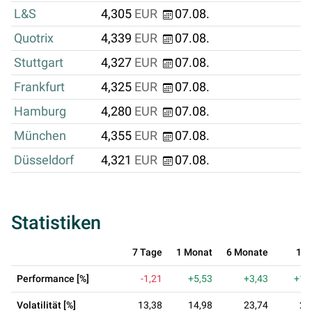
L&S
4,305
EUR
07.08.
Quotrix
4,339
EUR
07.08.
Stuttgart
4,327
EUR
07.08.
Frankfurt
4,325
EUR
07.08.
Hamburg
4,280
EUR
07.08.
München
4,355
EUR
07.08.
Düsseldorf
4,321
EUR
07.08.
Statistiken
7 Tage
1 Monat
6 Monate
1 J
Performance [%]
-1,21
+5,53
+3,43
+14
Volatilität [%]
13,38
14,98
23,74
20