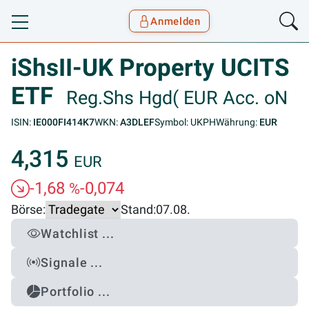
Anmelden
Toggle navigation
Goyax Logo
iShsII-UK Property UCITS
ETF
Reg.Shs Hgd( EUR Acc. oN
ISIN:
IE000FI414K7
WKN:
A3DLEF
Symbol: UKPH
Währung:
EUR
4,315
EUR
-1,68
-0,074
%
Börse:
Stand:
07.08.
Watchlist ...
Signale ...
Portfolio ...