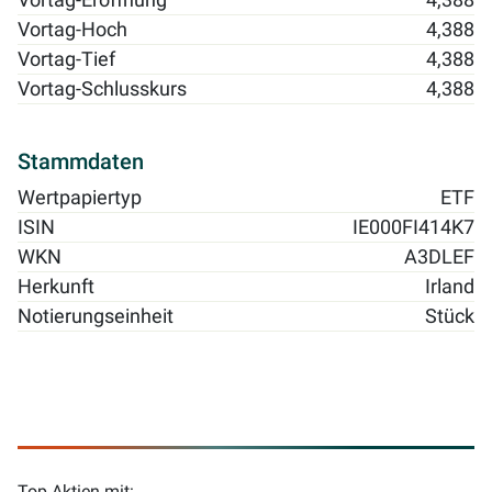
Vortag-Eröffnung
4,388
Vortag-Hoch
4,388
Vortag-Tief
4,388
Vortag-Schlusskurs
4,388
Stammdaten
Wertpapiertyp
ETF
ISIN
IE000FI414K7
WKN
A3DLEF
Herkunft
Irland
Notierungseinheit
Stück
Top Aktien mit: