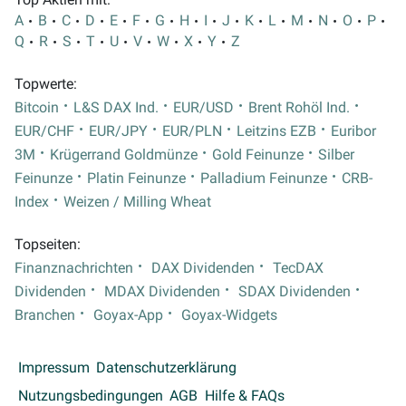
A
B
C
D
E
F
G
H
I
J
K
L
M
N
O
P
Q
R
S
T
U
V
W
X
Y
Z
Topwerte:
Bitcoin
L&S DAX Ind.
EUR/USD
Brent Rohöl Ind.
EUR/CHF
EUR/JPY
EUR/PLN
Leitzins EZB
Euribor
3M
Krügerrand Goldmünze
Gold Feinunze
Silber
Feinunze
Platin Feinunze
Palladium Feinunze
CRB-
Index
Weizen / Milling Wheat
Topseiten:
Finanznachrichten
DAX Dividenden
TecDAX
Dividenden
MDAX Dividenden
SDAX Dividenden
Branchen
Goyax-App
Goyax-Widgets
Impressum
Datenschutzerklärung
Nutzungsbedingungen
AGB
Hilfe & FAQs