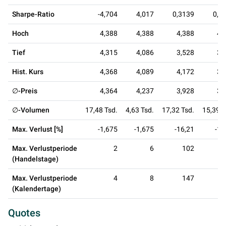
Sharpe-Ratio
-4,704
4,017
0,3139
0,6
Hoch
4,388
4,388
4,388
4,
Tief
4,315
4,086
3,528
3,
Hist. Kurs
4,368
4,089
4,172
3,
∅-Preis
4,364
4,237
3,928
3,
∅-Volumen
17,48 Tsd.
4,63 Tsd.
17,32 Tsd.
15,39 T
Max. Verlust [%]
-1,675
-1,675
-16,21
-16
Max. Verlustperiode
2
6
102
(Handelstage)
Max. Verlustperiode
4
8
147
(Kalendertage)
Quotes