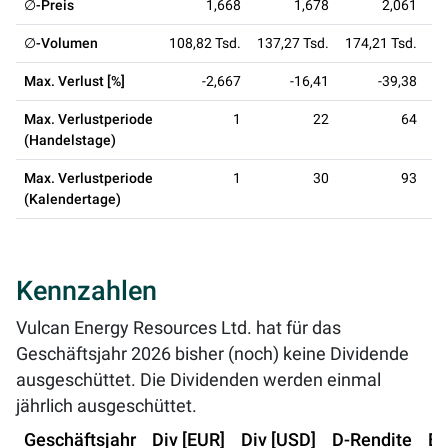
∅-Preis
1,668
1,678
2,061
∅-Volumen
108,82 Tsd.
137,27 Tsd.
174,21 Tsd.
24
Max. Verlust [%]
-2,667
-16,41
-39,38
Max. Verlustperiode
1
22
64
(Handelstage)
Max. Verlustperiode
1
30
93
(Kalendertage)
Kennzahlen
Vulcan Energy Resources Ltd. hat für das
Geschäftsjahr 2026 bisher (noch) keine Dividende
ausgeschüttet. Die Dividenden werden einmal
jährlich ausgeschüttet.
Geschäftsjahr
Div [EUR]
Div [USD]
D-Rendite
Ex