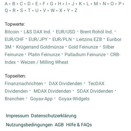
A
B
C
D
E
F
G
H
I
J
K
L
M
N
O
P
Q
R
S
T
U
V
W
X
Y
Z
Topwerte:
Bitcoin
L&S DAX Ind.
EUR/USD
Brent Rohöl Ind.
EUR/CHF
EUR/JPY
EUR/PLN
Leitzins EZB
Euribor
3M
Krügerrand Goldmünze
Gold Feinunze
Silber
Feinunze
Platin Feinunze
Palladium Feinunze
CRB-
Index
Weizen / Milling Wheat
Topseiten:
Finanznachrichten
DAX Dividenden
TecDAX
Dividenden
MDAX Dividenden
SDAX Dividenden
Branchen
Goyax-App
Goyax-Widgets
Impressum
Datenschutzerklärung
Nutzungsbedingungen
AGB
Hilfe & FAQs