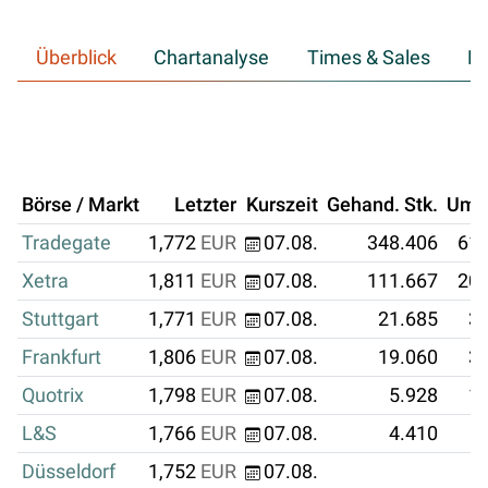
Überblick
Chartanalyse
Times & Sales
Hi
Börse / Markt
Letzter
Kurszeit
Gehand. Stk.
Ums
Tradegate
1,772
EUR
07.08.
348.406
617
Xetra
1,811
EUR
07.08.
111.667
202
Stuttgart
1,771
EUR
07.08.
21.685
38
Frankfurt
1,806
EUR
07.08.
19.060
34
Quotrix
1,798
EUR
07.08.
5.928
10
L&S
1,766
EUR
07.08.
4.410
Düsseldorf
1,752
EUR
07.08.