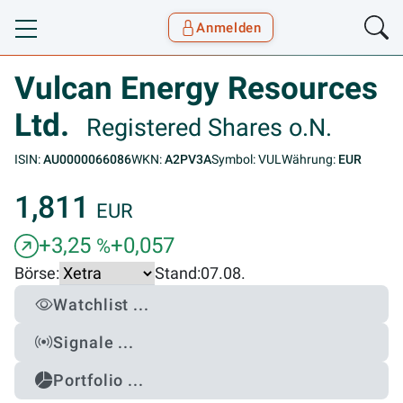
Anmelden
Toggle navigation
Goyax Logo
Vulcan Energy Resources
Ltd.
Registered Shares o.N.
ISIN:
AU0000066086
WKN:
A2PV3A
Symbol: VUL
Währung:
EUR
1,811
EUR
+3,25
+0,057
%
Börse:
Stand:
07.08.
Watchlist ...
Signale ...
Portfolio ...