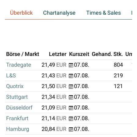
Überblick
Chartanalyse
Times & Sales
Hi
Börse / Markt
Letzter
Kurszeit
Gehand. Stk.
Ums
Tradegate
21,49
EUR
07.08.
804
17
L&S
21,43
EUR
07.08.
219
Quotrix
21,50
EUR
07.08.
121
Stuttgart
21,34
EUR
07.08.
Düsseldorf
21,09
EUR
07.08.
Frankfurt
21,14
EUR
07.08.
Hamburg
20,84
EUR
07.08.