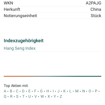
WKN
A2PAJG
Herkunft
China
Notierungseinheit
Stück
Indexzugehörigkeit
Hang Seng Index
Top Aktien mit:
A
B
C
D
E
F
G
H
I
J
K
L
M
N
O
P
Q
R
S
T
U
V
W
X
Y
Z