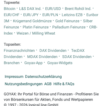
Topwerte:
Bitcoin
L&S DAX Ind.
EUR/USD
Brent Rohöl Ind.
EUR/CHF
EUR/JPY
EUR/PLN
Leitzins EZB
Euribor
3M
Krügerrand Goldmünze
Gold Feinunze
Silber
Feinunze
Platin Feinunze
Palladium Feinunze
CRB-
Index
Weizen / Milling Wheat
Topseiten:
Finanznachrichten
DAX Dividenden
TecDAX
Dividenden
MDAX Dividenden
SDAX Dividenden
Branchen
Goyax-App
Goyax-Widgets
Impressum
Datenschutzerklärung
Nutzungsbedingungen
AGB
Hilfe & FAQs
GOYAX: Ihr Portal für Börse und Finanzen - Profitieren Sie
von Börsenkursen für Aktien, Fonds und Wertpapieren
© 1997 - 2026 logical line GmbH