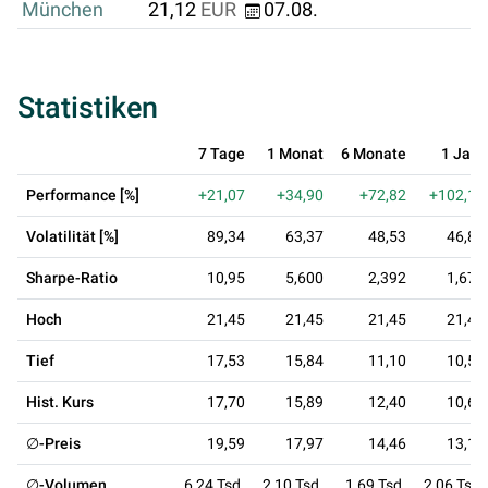
München
21,12
EUR
07.08.
Statistiken
7 Tage
1 Monat
6 Monate
1 Jahr
Performance [%]
+21,07
+34,90
+72,82
+102,17
Volatilität [%]
89,34
63,37
48,53
46,86
Sharpe-Ratio
10,95
5,600
2,392
1,675
Hoch
21,45
21,45
21,45
21,45
Tief
17,53
15,84
11,10
10,50
Hist. Kurs
17,70
15,89
12,40
10,60
∅-Preis
19,59
17,97
14,46
13,14
∅-Volumen
6,24 Tsd.
2,10 Tsd.
1,69 Tsd.
2,06 Tsd.