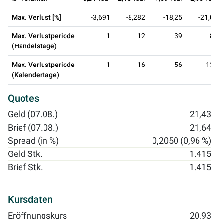
Max. Verlust [%]
-3,691
-8,282
-18,25
-21,05
Max. Verlustperiode
1
12
39
89
(Handelstage)
Max. Verlustperiode
1
16
56
132
(Kalendertage)
Quotes
Geld (07.08.)
21,43
Brief (07.08.)
21,64
Spread (in %)
0,2050 (0,96 %)
Geld Stk.
1.415
Brief Stk.
1.415
Kursdaten
Eröffnungskurs
20,93