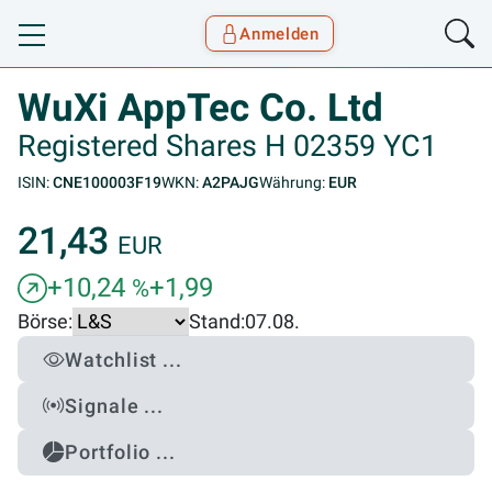
Anmelden
Toggle navigation
Goyax Logo
WuXi AppTec Co. Ltd
Registered Shares H 02359 YC1
ISIN:
CNE100003F19
WKN:
A2PAJG
Währung:
EUR
21,43
EUR
+10,24
+1,99
%
Börse:
Stand:
07.08.
Watchlist ...
Signale ...
Portfolio ...