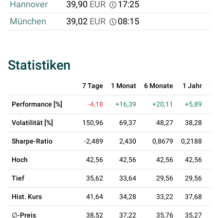
Hannover
39,90
EUR
17:25
München
39,02
EUR
08:15
Statistiken
7 Tage
1 Monat
6 Monate
1 Jahr
3 
Performance [%]
-4,18
+16,39
+20,11
+5,89
-
Volatilität [%]
150,96
69,37
48,27
38,28
Sharpe-Ratio
-2,489
2,430
0,8679
0,2188
-0
Hoch
42,56
42,56
42,56
42,56
Tief
35,62
33,64
29,56
29,56
Hist. Kurs
41,64
34,28
33,22
37,68
∅-Preis
38,52
37,22
35,76
35,27