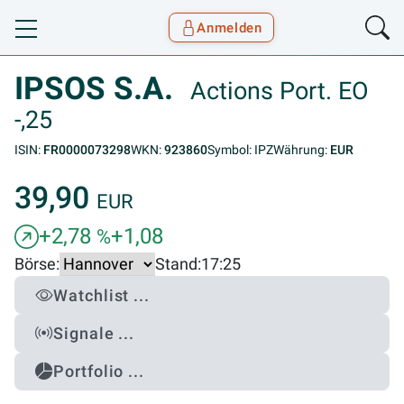
Anmelden
Toggle navigation
Goyax Logo
IPSOS S.A.
Actions Port. EO
-,25
ISIN:
FR0000073298
WKN:
923860
Symbol: IPZ
Währung:
EUR
39,90
EUR
+2,78
+1,08
%
Börse:
Stand:
17:25
Watchlist ...
Signale ...
Portfolio ...