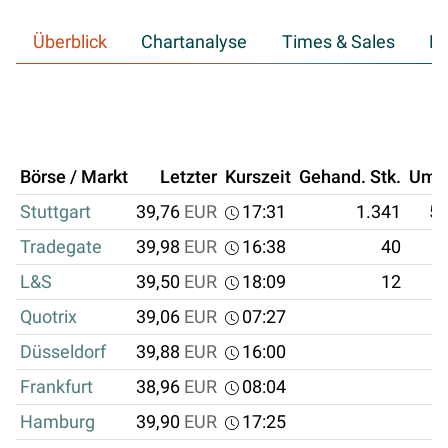
Überblick
Chartanalyse
Times & Sales
Hi
Börse / Markt
Letzter
Kurszeit
Gehand. Stk.
Ums
Stuttgart
39,76
EUR
17:31
1.341
53
Tradegate
39,98
EUR
16:38
40
1
L&S
39,50
EUR
18:09
12
Quotrix
39,06
EUR
07:27
Düsseldorf
39,88
EUR
16:00
Frankfurt
38,96
EUR
08:04
Hamburg
39,90
EUR
17:25