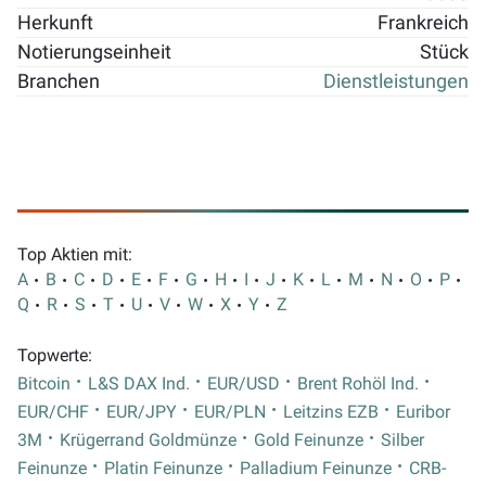
Herkunft
Frankreich
Notierungseinheit
Stück
Branchen
Dienstleistungen
Top Aktien mit:
A
B
C
D
E
F
G
H
I
J
K
L
M
N
O
P
Q
R
S
T
U
V
W
X
Y
Z
Topwerte:
Bitcoin
L&S DAX Ind.
EUR/USD
Brent Rohöl Ind.
EUR/CHF
EUR/JPY
EUR/PLN
Leitzins EZB
Euribor
3M
Krügerrand Goldmünze
Gold Feinunze
Silber
Feinunze
Platin Feinunze
Palladium Feinunze
CRB-