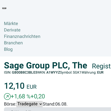
Goyax Logo
Toggle navigation
Märkte
Derivate
Finanznachrichten
Branchen
Blog
Sage Group PLC, The
Regis
ISIN:
GB00B8C3BL03
WKN:
A1WYYZ
Symbol: SGK1
Währung:
EUR
12,10
EUR
+1,68
+0,20
%
Börse:
Stand:
06.08.