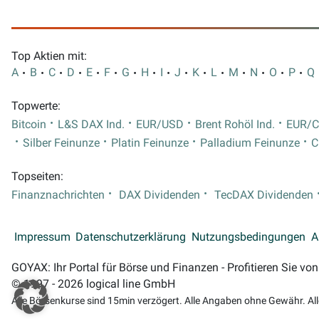
Top Aktien mit:
A
B
C
D
E
F
G
H
I
J
K
L
M
N
O
P
Q
Topwerte:
Bitcoin
L&S DAX Ind.
EUR/USD
Brent Rohöl Ind.
EUR/
Silber Feinunze
Platin Feinunze
Palladium Feinunze
C
Topseiten:
Finanznachrichten
DAX Dividenden
TecDAX Dividenden
Impressum
Datenschutzerklärung
Nutzungsbedingungen
A
GOYAX: Ihr Portal für Börse und Finanzen - Profitieren Sie v
© 1997 - 2026 logical line GmbH
Alle Börsenkurse sind 15min verzögert. Alle Angaben ohne Gewähr. Al