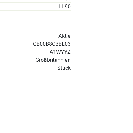
11,90
Aktie
GB00B8C3BL03
A1WYYZ
Großbritannien
Stück