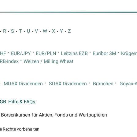
R
S
T
U
V
W
X
Y
Z
CHF
EUR/JPY
EUR/PLN
Leitzins EZB
Euribor 3M
Krüger
RB-Index
Weizen / Milling Wheat
MDAX Dividenden
SDAX Dividenden
Branchen
Goyax-
GB
Hilfe & FAQs
on Börsenkursen für Aktien, Fonds und Wertpapieren
le Rechte vorbehalten