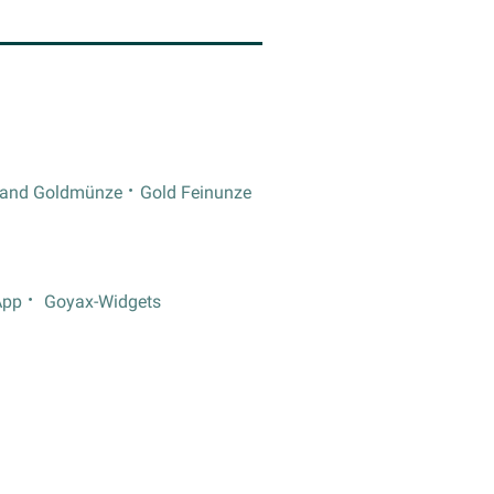
rand Goldmünze
Gold Feinunze
App
Goyax-Widgets