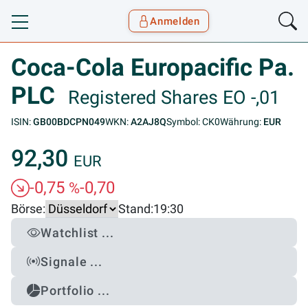
Anmelden
Toggle navigation
Goyax Logo
Coca-Cola Europacific Pa.
PLC
Registered Shares EO -,01
ISIN:
GB00BDCPN049
WKN:
A2AJ8Q
Symbol: CK0
Währung:
EUR
92,30
EUR
-0,75
-0,70
%
Börse:
Stand:
19:30
Watchlist ...
Signale ...
Portfolio ...