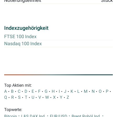
Notierungseinheit
Stück
Indexzugehörigkeit
FTSE 100 Index
Nasdaq 100 Index
Top Aktien mit:
A
B
C
D
E
F
G
H
I
J
K
L
M
N
O
P
Q
R
S
T
U
V
W
X
Y
Z
Topwerte:
Bitcoin
L&S DAX Ind.
EUR/USD
Brent Rohöl Ind.