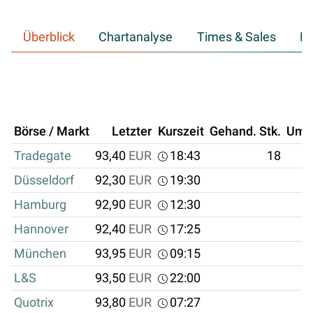
Überblick
Chartanalyse
Times & Sales
Hi
Börse / Markt
Letzter
Kurszeit
Gehand. Stk.
Ums
Tradegate
93,40
EUR
18:43
18
Düsseldorf
92,30
EUR
19:30
Hamburg
92,90
EUR
12:30
Hannover
92,40
EUR
17:25
München
93,95
EUR
09:15
L&S
93,50
EUR
22:00
Quotrix
93,80
EUR
07:27