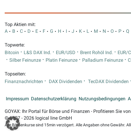
Top Aktien mit:
A
B
C
D
E
F
G
H
I
J
K
L
M
N
O
P
Q
Topwerte:
Bitcoin
L&S DAX Ind.
EUR/USD
Brent Rohöl Ind.
EUR/
Silber Feinunze
Platin Feinunze
Palladium Feinunze
C
Topseiten:
Finanznachrichten
DAX Dividenden
TecDAX Dividenden
Impressum
Datenschutzerklärung
Nutzungsbedingungen
A
GOYAX: Ihr Portal für Börse und Finanzen - Profitieren Sie v
© 1997 - 2026 logical line GmbH
Alle Börsenkurse sind 15min verzögert. Alle Angaben ohne Gewähr. Al