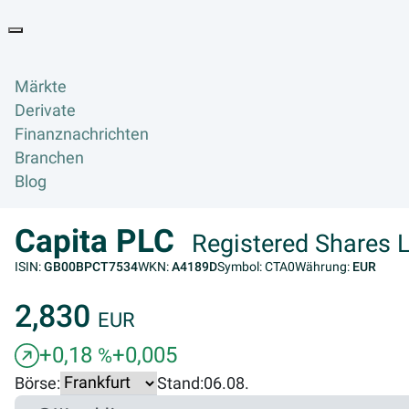
Goyax Logo
Toggle navigation
Märkte
Derivate
Finanznachrichten
Branchen
Blog
Capita PLC
Registered Shares L
ISIN:
GB00BPCT7534
WKN:
A4189D
Symbol: CTA0
Währung:
EUR
2,830
EUR
+0,18
+0,005
%
Börse:
Stand:
06.08.