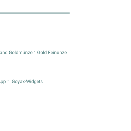
rand Goldmünze
Gold Feinunze
App
Goyax-Widgets