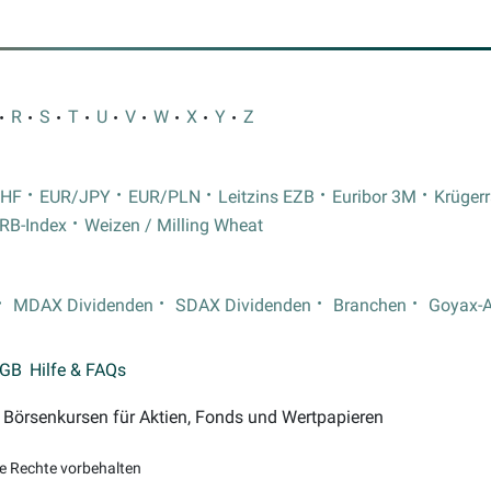
R
S
T
U
V
W
X
Y
Z
CHF
EUR/JPY
EUR/PLN
Leitzins EZB
Euribor 3M
Krüger
RB-Index
Weizen / Milling Wheat
MDAX Dividenden
SDAX Dividenden
Branchen
Goyax-
GB
Hilfe & FAQs
on Börsenkursen für Aktien, Fonds und Wertpapieren
le Rechte vorbehalten