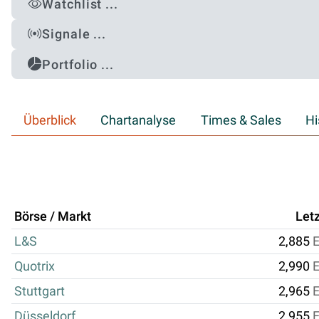
Watchlist ...
Signale ...
Portfolio ...
Überblick
Chartanalyse
Times & Sales
Hi
Börse / Markt
Letz
L&S
2,885
Quotrix
2,990
Stuttgart
2,965
Düsseldorf
2,955