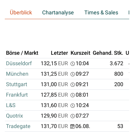
Überblick
Chartanalyse
Times & Sales
Hi
Börse / Markt
Letzter
Kurszeit
Gehand. Stk.
Um
Düsseldorf
132,15
EUR
10:04
3.672
48
München
131,25
EUR
09:27
800
10
Stuttgart
131,00
EUR
09:21
200
Frankfurt
127,85
EUR
08:01
L&S
131,60
EUR
10:24
Quotrix
129,90
EUR
07:27
Tradegate
131,70
EUR
06.08.
53