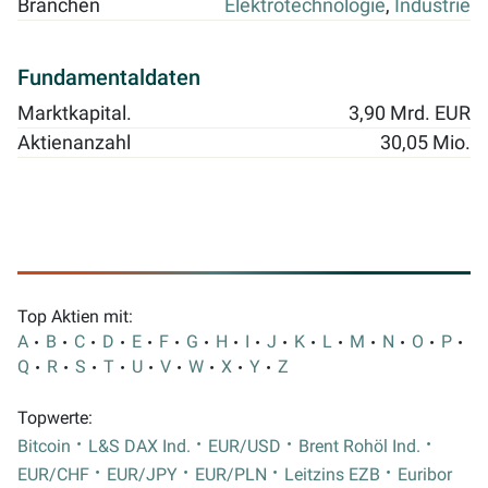
Branchen
Elektrotechnologie
,
Industrie
Fundamentaldaten
Marktkapital.
3,90 Mrd. EUR
Aktienanzahl
30,05 Mio.
Top Aktien mit:
A
B
C
D
E
F
G
H
I
J
K
L
M
N
O
P
Q
R
S
T
U
V
W
X
Y
Z
Topwerte:
Bitcoin
L&S DAX Ind.
EUR/USD
Brent Rohöl Ind.
EUR/CHF
EUR/JPY
EUR/PLN
Leitzins EZB
Euribor