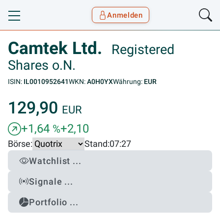
Anmelden
Toggle navigation
Goyax Logo
Camtek Ltd.
Registered
Shares o.N.
ISIN:
IL0010952641
WKN:
A0H0YX
Währung:
EUR
129,90
EUR
+1,64
+2,10
%
Börse:
Stand:
07:27
Watchlist ...
Signale ...
Portfolio ...