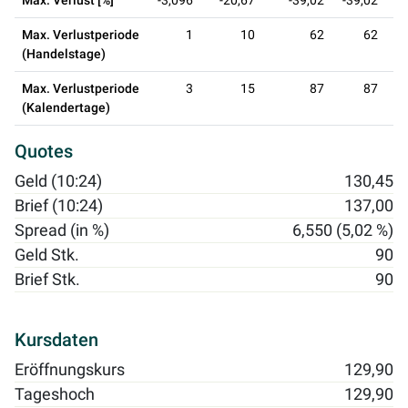
Max. Verlust [%]
-3,096
-20,67
-39,02
-39,02
Max. Verlustperiode
1
10
62
62
(Handelstage)
Max. Verlustperiode
3
15
87
87
(Kalendertage)
Quotes
Geld (10:24)
130,45
Brief (10:24)
137,00
Spread (in %)
6,550 (5,02 %)
Geld Stk.
90
Brief Stk.
90
Kursdaten
Eröffnungskurs
129,90
Tageshoch
129,90