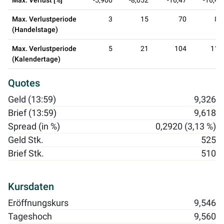
Max. Verlust [%]
-5,900
-8,052
-16,47
-16,47
Max. Verlustperiode
3
15
70
83
(Handelstage)
Max. Verlustperiode
5
21
104
115
(Kalendertage)
Quotes
Geld (13:59)
9,326
Brief (13:59)
9,618
Spread (in %)
0,2920 (3,13 %)
Geld Stk.
525
Brief Stk.
510
Kursdaten
Eröffnungskurs
9,546
Tageshoch
9,560