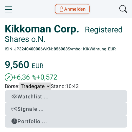
Anmelden
Toggle navigation
Goyax Logo
Kikkoman Corp.
Registered
Shares o.N.
ISIN:
JP3240400006
WKN:
856983
Symbol: KIK
Währung:
EUR
9,560
EUR
+6,36
+0,572
%
Börse:
Stand:
10:43
Watchlist ...
Signale ...
Portfolio ...