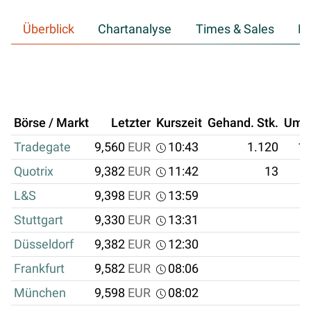
Überblick
Chartanalyse
Times & Sales
Hi
Börse / Markt
Letzter
Kurszeit
Gehand. Stk.
Ums
Tradegate
9,560
EUR
10:43
1.120
10
Quotrix
9,382
EUR
11:42
13
L&S
9,398
EUR
13:59
Stuttgart
9,330
EUR
13:31
Düsseldorf
9,382
EUR
12:30
Frankfurt
9,582
EUR
08:06
München
9,598
EUR
08:02