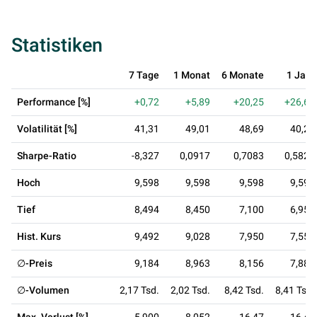
Statistiken
7 Tage
1 Monat
6 Monate
1 Jahr
Performance [%]
+0,72
+5,89
+20,25
+26,62
Volatilität [%]
41,31
49,01
48,69
40,21
Sharpe-Ratio
-8,327
0,0917
0,7083
0,5828
Hoch
9,598
9,598
9,598
9,598
Tief
8,494
8,450
7,100
6,950
Hist. Kurs
9,492
9,028
7,950
7,550
∅-Preis
9,184
8,963
8,156
7,882
∅-Volumen
2,17 Tsd.
2,02 Tsd.
8,42 Tsd.
8,41 Tsd.