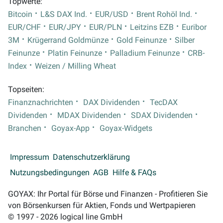
Topwerte:
Bitcoin
L&S DAX Ind.
EUR/USD
Brent Rohöl Ind.
EUR/CHF
EUR/JPY
EUR/PLN
Leitzins EZB
Euribor
3M
Krügerrand Goldmünze
Gold Feinunze
Silber
Feinunze
Platin Feinunze
Palladium Feinunze
CRB-
Index
Weizen / Milling Wheat
Topseiten:
Finanznachrichten
DAX Dividenden
TecDAX
Dividenden
MDAX Dividenden
SDAX Dividenden
Branchen
Goyax-App
Goyax-Widgets
Impressum
Datenschutzerklärung
Nutzungsbedingungen
AGB
Hilfe & FAQs
GOYAX: Ihr Portal für Börse und Finanzen - Profitieren Sie
von Börsenkursen für Aktien, Fonds und Wertpapieren
© 1997 - 2026 logical line GmbH