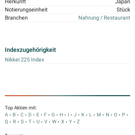
Herkunft
Japan
Notierungseinheit
Stück
Branchen
Nahrung / Restaurant
Indexzugehörigkeit
Nikkei 225 Index
Top Aktien mit:
A
B
C
D
E
F
G
H
I
J
K
L
M
N
O
P
Q
R
S
T
U
V
W
X
Y
Z