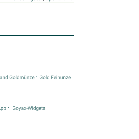
rand Goldmünze
Gold Feinunze
App
Goyax-Widgets