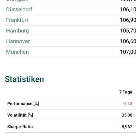
Düsseldorf
106,1
Frankfurt
106,9
Hamburg
105,7
Hannover
106,6
München
107,0
Statistiken
7 Tage
Performance [%]
-4,43
Volatilität [%]
35,08
Sharpe-Ratio
-8,962