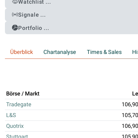
Watchlist ...
Signale ...
Portfolio ...
Überblick
Chartanalyse
Times & Sales
Hi
Börse / Markt
Le
Tradegate
106,9
L&S
105,7
Quotrix
106,9
Stuttgart
105,9