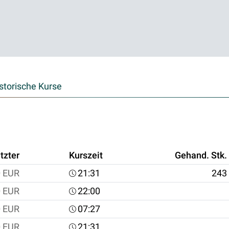
storische Kurse
tzter
Kurszeit
Gehand. Stk.
0
EUR
21:31
243
0
EUR
22:00
0
EUR
07:27
0
EUR
21:31