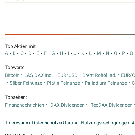
Top Aktien mit:
A
B
C
D
E
F
G
H
I
J
K
L
M
N
O
P
Q
Topwerte:
Bitcoin
L&S DAX Ind.
EUR/USD
Brent Rohöl Ind.
EUR/
Silber Feinunze
Platin Feinunze
Palladium Feinunze
C
Topseiten:
Finanznachrichten
DAX Dividenden
TecDAX Dividenden
Impressum
Datenschutzerklärung
Nutzungsbedingungen
A