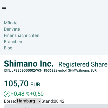
Goyax Logo
Toggle navigation
Märkte
Derivate
Finanznachrichten
Branchen
Blog
Shimano Inc.
Registered Share
ISIN:
JP3358000002
WKN:
865682
Symbol: SHM
Währung:
EUR
105,70
EUR
+0,48
+0,50
%
Börse:
Stand:
08:42