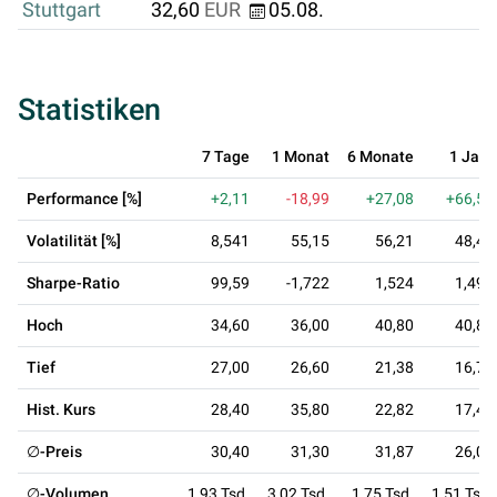
Stuttgart
32,60
EUR
05.08.
Statistiken
7 Tage
1 Monat
6 Monate
1 Jahr
Performance [%]
+2,11
-18,99
+27,08
+66,57
Volatilität [%]
8,541
55,15
56,21
48,41
Sharpe-Ratio
99,59
-1,722
1,524
1,497
Hoch
34,60
36,00
40,80
40,80
Tief
27,00
26,60
21,38
16,76
Hist. Kurs
28,40
35,80
22,82
17,41
∅-Preis
30,40
31,30
31,87
26,05
∅-Volumen
1,93 Tsd.
3,02 Tsd.
1,75 Tsd.
1,51 Tsd.