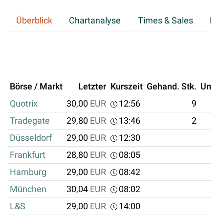
Überblick
Chartanalyse
Times & Sales
Hi
Börse / Markt
Letzter
Kurszeit
Gehand. Stk.
Ums
Quotrix
30,00
EUR
12:56
9
Tradegate
29,80
EUR
13:46
2
Düsseldorf
29,00
EUR
12:30
Frankfurt
28,80
EUR
08:05
Hamburg
29,00
EUR
08:42
München
30,04
EUR
08:02
L&S
29,00
EUR
14:00