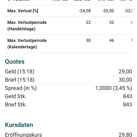
Max. Verlust [%]
-24,58
-33,50
-33,50
Max. Verlustperiode
22
32
66
(Handelstage)
Max. Verlustperiode
30
46
99
(Kalendertage)
Quotes
Geld (15:18)
29,00
Brief (15:18)
30,00
Spread (in %)
1,0000 (3,45 %)
Geld Stk.
843
Brief Stk.
843
Kursdaten
Eröffnungskurs
29,80