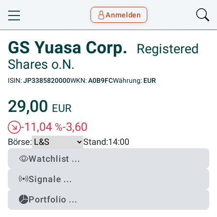
Anmelden
Toggle navigation
Goyax Logo
GS Yuasa Corp.
Registered
Shares o.N.
ISIN:
JP3385820000
WKN:
A0B9FC
Währung:
EUR
29,00
EUR
-11,04
-3,60
%
Börse:
Stand:
14:00
Watchlist ...
Signale ...
Portfolio ...