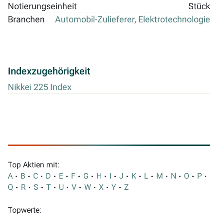
Notierungseinheit
Stück
Branchen
Automobil-Zulieferer
,
Elektrotechnologie
Indexzugehörigkeit
Nikkei 225 Index
Top Aktien mit:
A
B
C
D
E
F
G
H
I
J
K
L
M
N
O
P
Q
R
S
T
U
V
W
X
Y
Z
Topwerte: