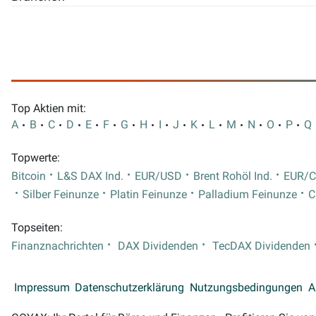
Top Aktien mit:
A
B
C
D
E
F
G
H
I
J
K
L
M
N
O
P
Q
Topwerte:
Bitcoin
L&S DAX Ind.
EUR/USD
Brent Rohöl Ind.
EUR/
Silber Feinunze
Platin Feinunze
Palladium Feinunze
C
Topseiten:
Finanznachrichten
DAX Dividenden
TecDAX Dividenden
Impressum
Datenschutzerklärung
Nutzungsbedingungen
A