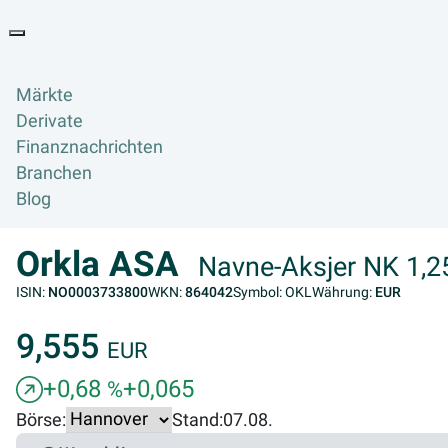
Goyax Logo
Toggle navigation
Märkte
Derivate
Finanznachrichten
Branchen
Blog
Orkla ASA
Navne-Aksjer NK 1,2
ISIN:
NO0003733800
WKN:
864042
Symbol: OKL
Währung:
EUR
9,555
EUR
+0,68
+0,065
%
Börse:
Stand:
07.08.