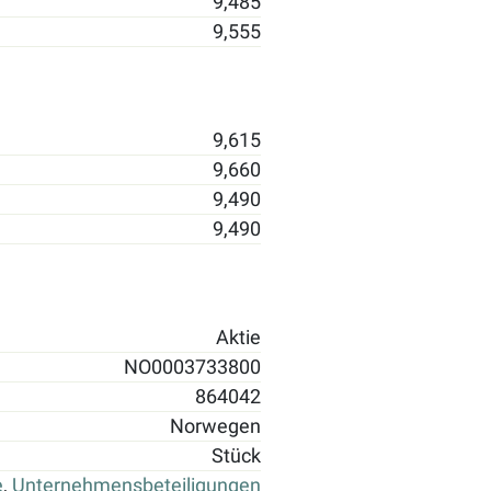
9,485
9,555
9,615
9,660
9,490
9,490
Aktie
NO0003733800
864042
Norwegen
Stück
e
,
Unternehmensbeteiligungen