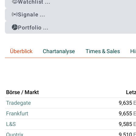
Watchlist ...
Signale ...
Portfolio ...
Überblick
Chartanalyse
Times & Sales
Hi
Börse / Markt
Letz
Tradegate
9,635
Frankfurt
9,655
L&S
9,585
Quotrix
9,510