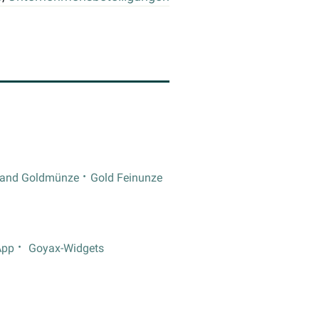
rand Goldmünze
Gold Feinunze
App
Goyax-Widgets