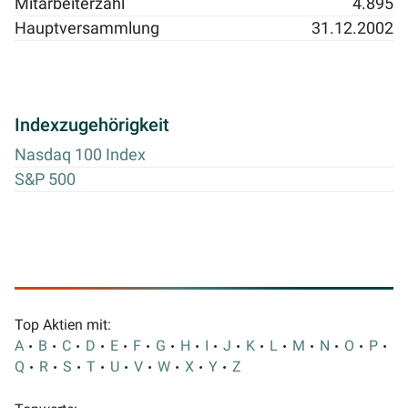
Mitarbeiterzahl
4.895
Hauptversammlung
31.12.2002
Indexzugehörigkeit
Nasdaq 100 Index
S&P 500
Top Aktien mit:
A
B
C
D
E
F
G
H
I
J
K
L
M
N
O
P
Q
R
S
T
U
V
W
X
Y
Z