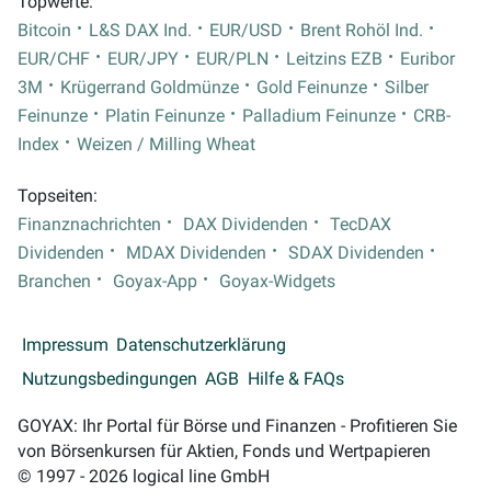
Topwerte:
Bitcoin
L&S DAX Ind.
EUR/USD
Brent Rohöl Ind.
EUR/CHF
EUR/JPY
EUR/PLN
Leitzins EZB
Euribor
3M
Krügerrand Goldmünze
Gold Feinunze
Silber
Feinunze
Platin Feinunze
Palladium Feinunze
CRB-
Index
Weizen / Milling Wheat
Topseiten:
Finanznachrichten
DAX Dividenden
TecDAX
Dividenden
MDAX Dividenden
SDAX Dividenden
Branchen
Goyax-App
Goyax-Widgets
Impressum
Datenschutzerklärung
Nutzungsbedingungen
AGB
Hilfe & FAQs
GOYAX: Ihr Portal für Börse und Finanzen - Profitieren Sie
von Börsenkursen für Aktien, Fonds und Wertpapieren
© 1997 - 2026 logical line GmbH