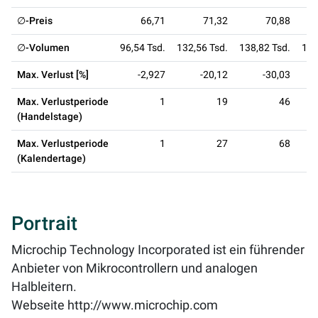
∅-Preis
66,71
71,32
70,88
∅-Volumen
96,54 Tsd.
132,56 Tsd.
138,82 Tsd.
110
Max. Verlust [%]
-2,927
-20,12
-30,03
Max. Verlustperiode
1
19
46
(Handelstage)
Max. Verlustperiode
1
27
68
(Kalendertage)
Portrait
Microchip Technology Incorporated ist ein führender
Anbieter von Mikrocontrollern und analogen
Halbleitern.
Webseite
http://www.microchip.com