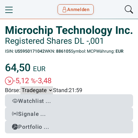
Anmelden
Toggle navigation
Goyax Logo
Microchip Technology Inc.
Registered Shares DL -,001
ISIN:
US5950171042
WKN:
886105
Symbol: MCP
Währung:
EUR
64,50
EUR
-5,12
-3,48
%
Börse:
Stand:
21:59
Watchlist ...
Signale ...
Portfolio ...