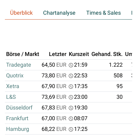
Überblick
Chartanalyse
Times & Sales
Hi
Börse / Markt
Letzter
Kurszeit
Gehand. Stk.
Ums
Tradegate
64,50
EUR
21:59
1.222
78
Quotrix
73,80
EUR
22:53
508
37
Xetra
67,90
EUR
17:35
95
6
L&S
73,69
EUR
23:00
30
2
Düsseldorf
67,83
EUR
19:30
Frankfurt
67,00
EUR
08:07
Hamburg
68,22
EUR
17:25