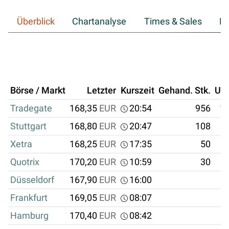
Überblick
Chartanalyse
Times & Sales
Hi
Börse / Markt
Letzter
Kurszeit
Gehand. Stk.
Um
Tradegate
168,35
EUR
20:54
956
16
Stuttgart
168,80
EUR
20:47
108
Xetra
168,25
EUR
17:35
50
Quotrix
170,20
EUR
10:59
30
Düsseldorf
167,90
EUR
16:00
Frankfurt
169,05
EUR
08:07
Hamburg
170,40
EUR
08:42