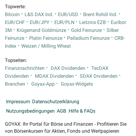
Topwerte:
Bitcoin
L&S DAX Ind.
EUR/USD
Brent Rohöl Ind.
EUR/CHF
EUR/JPY
EUR/PLN
Leitzins EZB
Euribor
3M
Krügerrand Goldmünze
Gold Feinunze
Silber
Feinunze
Platin Feinunze
Palladium Feinunze
CRB-
Index
Weizen / Milling Wheat
Topseiten:
Finanznachrichten
DAX Dividenden
TecDAX
Dividenden
MDAX Dividenden
SDAX Dividenden
Branchen
Goyax-App
Goyax-Widgets
Impressum
Datenschutzerklärung
Nutzungsbedingungen
AGB
Hilfe & FAQs
GOYAX: Ihr Portal für Börse und Finanzen - Profitieren Sie
von Börsenkursen für Aktien, Fonds und Wertpapieren