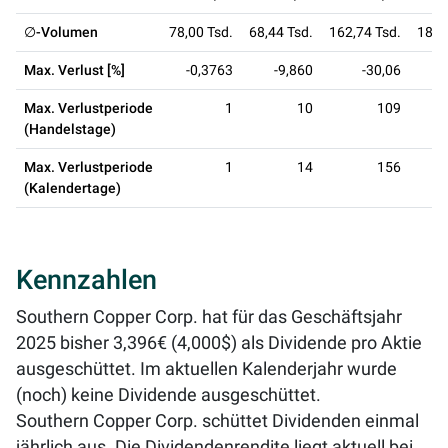
∅-Volumen
78,00 Tsd.
68,44 Tsd.
162,74 Tsd.
189,
Max. Verlust [%]
-0,3763
-9,860
-30,06
Max. Verlustperiode
1
10
109
(Handelstage)
Max. Verlustperiode
1
14
156
(Kalendertage)
Kennzahlen
Southern Copper Corp. hat für das Geschäftsjahr
2025 bisher 3,396€ (4,000$) als Dividende pro Aktie
ausgeschüttet. Im aktuellen Kalenderjahr wurde
(noch) keine Dividende ausgeschüttet.
Southern Copper Corp. schüttet Dividenden einmal
jährlich aus. Die Dividendenrendite liegt aktuell bei