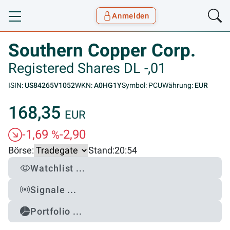
Anmelden
Toggle navigation
Goyax Logo
Southern Copper Corp.
Registered Shares DL -,01
ISIN:
US84265V1052
WKN:
A0HG1Y
Symbol: PCU
Währung:
EUR
168,35
EUR
-1,69
-2,90
%
Börse:
Stand:
20:54
Watchlist ...
Signale ...
Portfolio ...