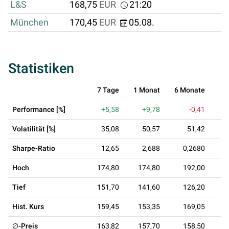
L&S
168,75
EUR
21:20
München
170,45
EUR
05.08.
Statistiken
7 Tage
1 Monat
6 Monate
Performance [%]
+5,58
+9,78
-0,41
+
Volatilität [%]
35,08
50,57
51,42
Sharpe-Ratio
12,65
2,688
0,2680
Hoch
174,80
174,80
192,00
Tief
151,70
141,60
126,20
Hist. Kurs
159,45
153,35
169,05
∅-Preis
163,82
157,70
158,50