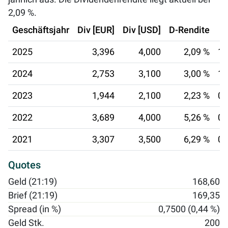
2,09 %
.
Geschäftsjahr
Div [EUR]
Div [USD]
D-Rendite
2025
3,396
4,000
2,09 %
13
2024
2,753
3,100
3,00 %
12
2023
1,944
2,100
2,23 %
06
2022
3,689
4,000
5,26 %
07
2021
3,307
3,500
6,29 %
08
Quotes
Geld (21:19)
168,60
Brief (21:19)
169,35
Spread (in %)
0,7500 (0,44 %)
Geld Stk.
200