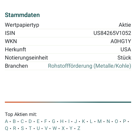
Stammdaten
Wertpapiertyp
Aktie
ISIN
US84265V1052
WKN
A0HG1Y
Herkunft
USA
Notierungseinheit
Stück
Branchen
Rohstoffförderung (Metalle/Kohle)
Top Aktien mit:
A
B
C
D
E
F
G
H
I
J
K
L
M
N
O
P
Q
R
S
T
U
V
W
X
Y
Z