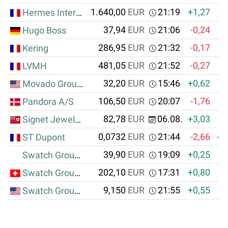
1.640,00
EUR
21:19
+1,27
+
Hermes International S.C.A.
37,94
EUR
21:06
-0,24
Hugo Boss
286,95
EUR
21:32
-0,17
Kering
481,05
EUR
21:52
-0,27
LVMH
32,20
EUR
15:46
+0,62
Movado Group Inc.
106,50
EUR
20:07
-1,76
Pandora A/S
82,78
EUR
06.08.
+3,03
Signet Jewelers Ltd.
0,0732
EUR
21:44
-2,66
-0
ST Dupont
39,90
EUR
19:09
+0,25
Swatch Group AG, The
202,10
EUR
17:31
+0,80
Swatch Group AG, The
9,150
EUR
21:55
+0,55
+
Swatch Group AG, The