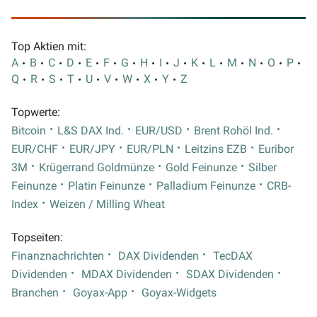
Top Aktien mit:
A
B
C
D
E
F
G
H
I
J
K
L
M
N
O
P
Q
R
S
T
U
V
W
X
Y
Z
Topwerte:
Bitcoin
L&S DAX Ind.
EUR/USD
Brent Rohöl Ind.
EUR/CHF
EUR/JPY
EUR/PLN
Leitzins EZB
Euribor
3M
Krügerrand Goldmünze
Gold Feinunze
Silber
Feinunze
Platin Feinunze
Palladium Feinunze
CRB-
Index
Weizen / Milling Wheat
Topseiten:
Finanznachrichten
DAX Dividenden
TecDAX
Dividenden
MDAX Dividenden
SDAX Dividenden
Branchen
Goyax-App
Goyax-Widgets