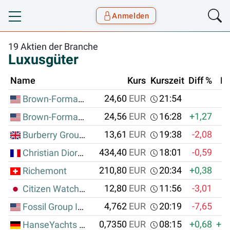
Anmelden
Toggle navigation
Goyax Logo
19 Aktien der Branche
Luxusgüter
Name
Kurs
Kurszeit
Diff %
Di
24,60
EUR
21:54
Brown-Forman Corp.
24,56
EUR
16:28
+1,27
Brown-Forman Corp.
13,61
EUR
19:38
-2,08
Burberry Group PLC
434,40
EUR
18:01
-0,59
Christian Dior SE
210,80
EUR
20:34
+0,38
Richemont
12,80
EUR
11:56
-3,01
Citizen Watch Co. Ltd.
4,762
EUR
20:19
-7,65
-
Fossil Group Inc.
0,7350
EUR
08:15
+0,68
+0
HanseYachts AG