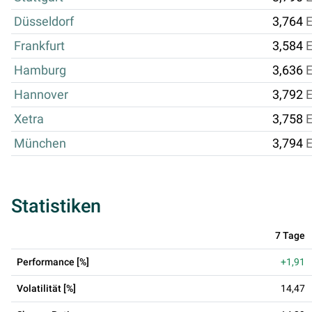
Düsseldorf
3,764
Frankfurt
3,584
Hamburg
3,636
Hannover
3,792
Xetra
3,758
München
3,794
Statistiken
7 Tage
Performance [%]
+1,91
Volatilität [%]
14,47