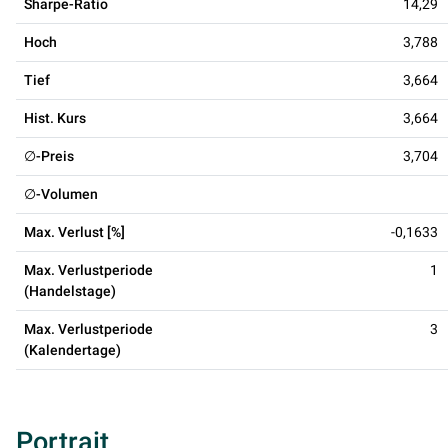
Sharpe-Ratio
14,29
Hoch
3,788
Tief
3,664
Hist. Kurs
3,664
∅-Preis
3,704
∅-Volumen
Max. Verlust [%]
-0,1633
Max. Verlustperiode
1
(Handelstage)
Max. Verlustperiode
3
(Kalendertage)
Portrait