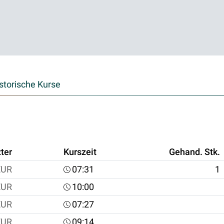
storische Kurse
ter
Kurszeit
Gehand. Stk.
EUR
07:31
1
EUR
10:00
EUR
07:27
EUR
09:14