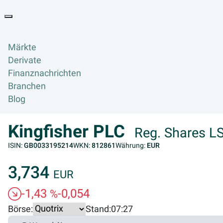
Goyax Logo
Toggle navigation
Märkte
Derivate
Finanznachrichten
Branchen
Blog
Kingfisher PLC
Reg. Shares L
ISIN:
GB0033195214
WKN:
812861
Währung:
EUR
3,734
EUR
-1,43
-0,054
%
Börse:
Stand:
07:27