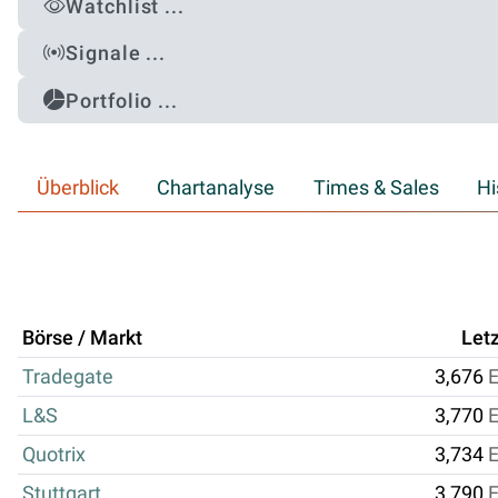
Watchlist ...
Signale ...
Portfolio ...
Überblick
Chartanalyse
Times & Sales
Hi
Börse / Markt
Letz
Tradegate
3,676
L&S
3,770
Quotrix
3,734
Stuttgart
3,790