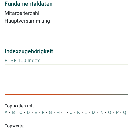
Fundamentaldaten
Mitarbeiterzahl
Hauptversammlung
Indexzugehörigkeit
FTSE 100 Index
Top Aktien mit:
A
B
C
D
E
F
G
H
I
J
K
L
M
N
O
P
Q
Topwerte: