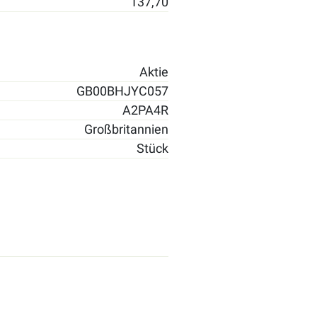
137,70
Aktie
GB00BHJYC057
A2PA4R
Großbritannien
Stück