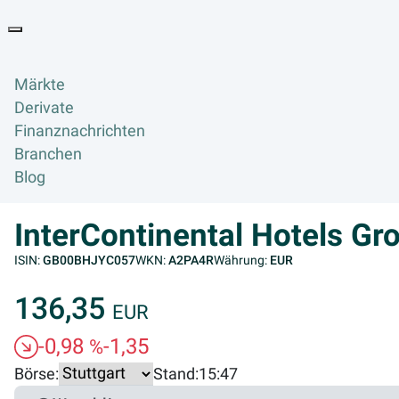
Goyax Logo
Toggle navigation
Märkte
Derivate
Finanznachrichten
Branchen
Blog
InterContinental Hotels G
ISIN:
GB00BHJYC057
WKN:
A2PA4R
Währung:
EUR
136,35
EUR
-0,98
-1,35
%
Börse:
Stand:
15:47