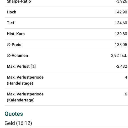
Sharpe-Ratio
-3,926
Hoch
142,90
Tief
134,60
Hist. Kurs
139,80
∅-Preis
138,05
∅-Volumen
3,92 Tsd.
Max. Verlust [%]
-2,432
Max. Verlustperiode
4
(Handelstage)
Max. Verlustperiode
6
(Kalendertage)
Quotes
Geld (16:12)