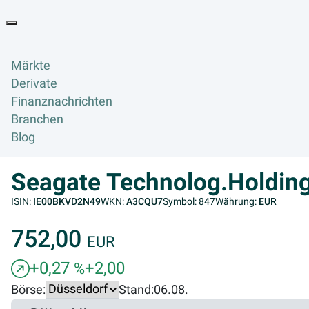
Goyax Logo
Toggle navigation
Märkte
Derivate
Finanznachrichten
Branchen
Blog
Seagate Technolog.Holdin
ISIN:
IE00BKVD2N49
WKN:
A3CQU7
Symbol: 847
Währung:
EUR
752,00
EUR
+0,27
+2,00
%
Börse:
Stand:
06.08.