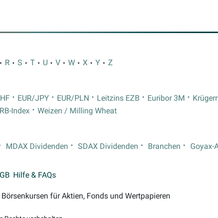
R
S
T
U
V
W
X
Y
Z
CHF
EUR/JPY
EUR/PLN
Leitzins EZB
Euribor 3M
Krüger
RB-Index
Weizen / Milling Wheat
MDAX Dividenden
SDAX Dividenden
Branchen
Goyax-
GB
Hilfe & FAQs
on Börsenkursen für Aktien, Fonds und Wertpapieren