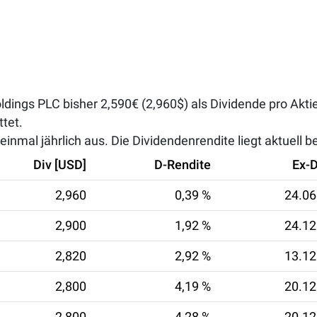
dings PLC bisher 2,590€ (2,960$) als Dividende pro Akti
tet.
nmal jährlich aus. Die Dividendenrendite liegt aktuell b
Div [USD]
D-Rendite
Ex-
2,960
0,39 %
24.06
2,900
1,92 %
24.12
2,820
2,92 %
13.12
2,800
4,19 %
20.12
2,800
4,28 %
20.12