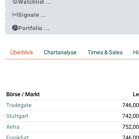
Watchlist ...
Signale ...
Portfolio ...
Überblick
Chartanalyse
Times & Sales
Hi
Börse / Markt
Le
Tradegate
746,00
Stuttgart
742,00
Xetra
752,00
Frankfurt
746,00