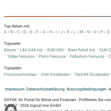
Top Aktien mit:
A
B
C
D
E
F
G
H
I
J
K
L
M
N
O
P
Q
Topwerte:
Bitcoin
L&S DAX Ind.
EUR/USD
Brent Rohöl Ind.
EUR/
Silber Feinunze
Platin Feinunze
Palladium Feinunze
C
Topseiten:
Finanznachrichten
DAX Dividenden
TecDAX Dividenden
Impressum
Datenschutzerklärung
Nutzungsbedingungen
A
GOYAX: Ihr Portal für Börse und Finanzen - Profitieren Sie v
© 1997 - 2026 logical line GmbH