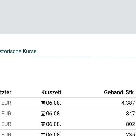
storische Kurse
tzter
Kurszeit
Gehand. Stk.
EUR
06.08.
4.387
EUR
06.08.
847
EUR
06.08.
802
EUR
06.08.
235