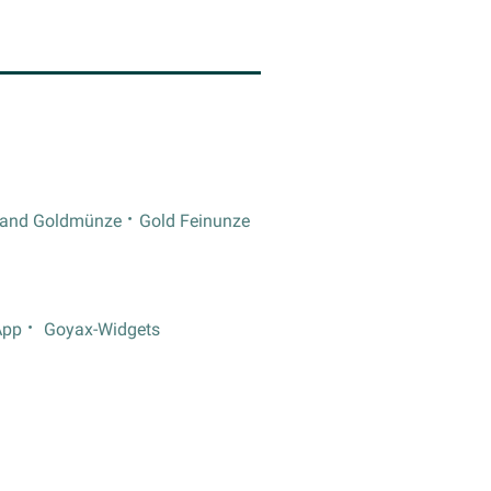
rand Goldmünze
Gold Feinunze
App
Goyax-Widgets