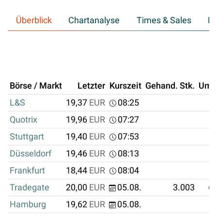
Überblick
Chartanalyse
Times & Sales
Hi
Börse / Markt
Letzter
Kurszeit
Gehand. Stk.
Ums
L&S
19,37
EUR
08:25
Quotrix
19,96
EUR
07:27
Stuttgart
19,40
EUR
07:53
Düsseldorf
19,46
EUR
08:13
Frankfurt
18,44
EUR
08:04
Tradegate
20,00
EUR
05.08.
3.003
60
Hamburg
19,62
EUR
05.08.