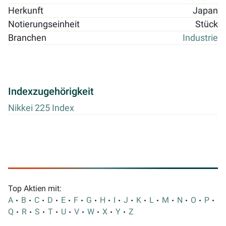
Herkunft
Japan
Notierungseinheit
Stück
Branchen
Industrie
Indexzugehörigkeit
Nikkei 225 Index
Top Aktien mit:
A
B
C
D
E
F
G
H
I
J
K
L
M
N
O
P
Q
R
S
T
U
V
W
X
Y
Z