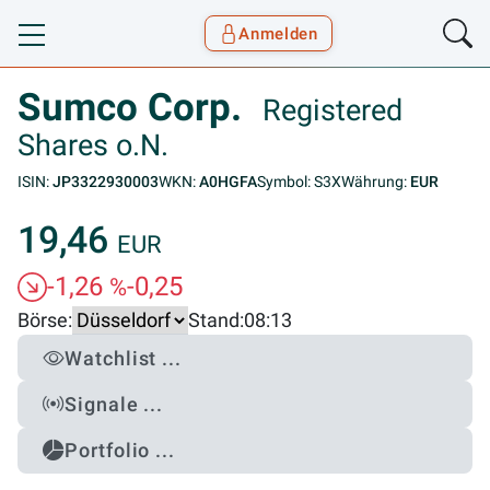
Anmelden
Toggle navigation
Goyax Logo
Sumco Corp.
Registered
Shares o.N.
ISIN:
JP3322930003
WKN:
A0HGFA
Symbol: S3X
Währung:
EUR
19,46
EUR
-1,26
-0,25
%
Börse:
Stand:
08:13
Watchlist ...
Signale ...
Portfolio ...