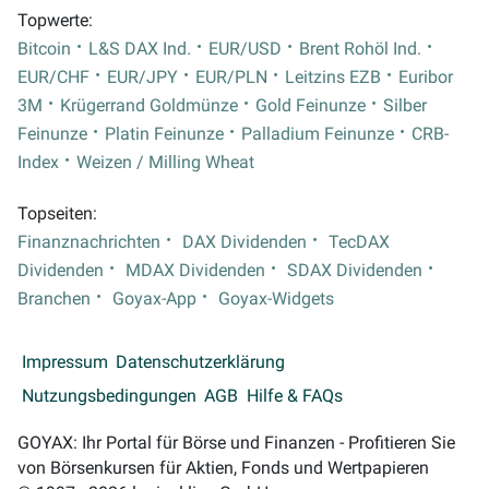
Topwerte:
Bitcoin
L&S DAX Ind.
EUR/USD
Brent Rohöl Ind.
EUR/CHF
EUR/JPY
EUR/PLN
Leitzins EZB
Euribor
3M
Krügerrand Goldmünze
Gold Feinunze
Silber
Feinunze
Platin Feinunze
Palladium Feinunze
CRB-
Index
Weizen / Milling Wheat
Topseiten:
Finanznachrichten
DAX Dividenden
TecDAX
Dividenden
MDAX Dividenden
SDAX Dividenden
Branchen
Goyax-App
Goyax-Widgets
Impressum
Datenschutzerklärung
Nutzungsbedingungen
AGB
Hilfe & FAQs
GOYAX: Ihr Portal für Börse und Finanzen - Profitieren Sie
von Börsenkursen für Aktien, Fonds und Wertpapieren