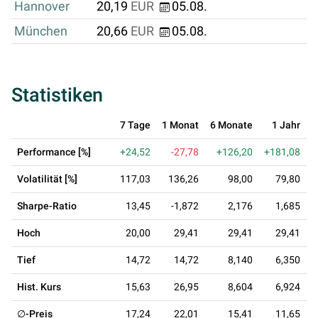
Hannover
20,19
EUR
05.08.
München
20,66
EUR
05.08.
Statistiken
7 Tage
1 Monat
6 Monate
1 Jahr
3
Performance [%]
+24,52
-27,78
+126,20
+181,08
Volatilität [%]
117,03
136,26
98,00
79,80
Sharpe-Ratio
13,45
-1,872
2,176
1,685
Hoch
20,00
29,41
29,41
29,41
Tief
14,72
14,72
8,140
6,350
Hist. Kurs
15,63
26,95
8,604
6,924
∅-Preis
17,24
22,01
15,41
11,65