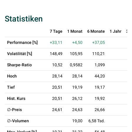
Statistiken
7 Tage
1 Monat
6 Monate
1 Jahr
3 
Performance [%]
+33,11
+4,50
+37,05
Volatilität [%]
148,49
105,95
110,21
Sharpe-Ratio
10,52
0,9582
1,099
Hoch
28,14
28,14
44,20
Tief
20,51
19,19
19,17
Hist. Kurs
20,51
26,12
19,92
∅-Preis
24,61
24,63
26,66
∅-Volumen
19,00
6,58 Tsd.