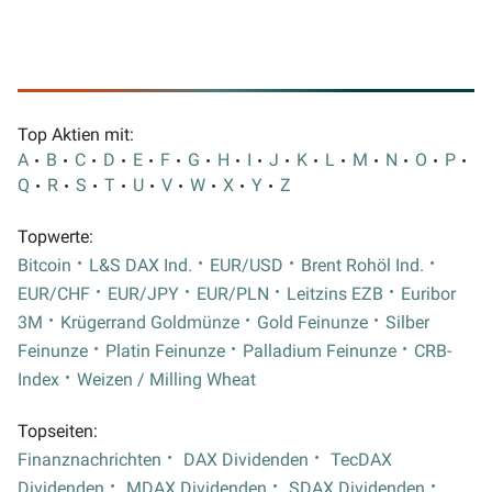
Top Aktien mit:
A
B
C
D
E
F
G
H
I
J
K
L
M
N
O
P
Q
R
S
T
U
V
W
X
Y
Z
Topwerte:
Bitcoin
L&S DAX Ind.
EUR/USD
Brent Rohöl Ind.
EUR/CHF
EUR/JPY
EUR/PLN
Leitzins EZB
Euribor
3M
Krügerrand Goldmünze
Gold Feinunze
Silber
Feinunze
Platin Feinunze
Palladium Feinunze
CRB-
Index
Weizen / Milling Wheat
Topseiten:
Finanznachrichten
DAX Dividenden
TecDAX
Dividenden
MDAX Dividenden
SDAX Dividenden