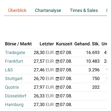
Überblick
Chartanalyse
Times & Sales
Hi
Börse / Markt
Letzter
Kurszeit
Gehand. Stk.
Ums
Tradegate
28,30
EUR
07.08.
16.693
472
Frankfurt
27,57
EUR
07.08.
10.483
289
L&S
27,46
EUR
07.08.
3.296
90
Stuttgart
26,70
EUR
07.08.
750
20
Quotrix
27,97
EUR
07.08.
202
Düsseldorf
26,33
EUR
07.08.
Hamburg
27,30
EUR
07.08.