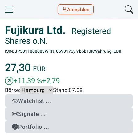
Anmelden
Toggle navigation
Goyax Logo
Fujikura Ltd.
Registered
Shares o.N.
ISIN:
JP3811000003
WKN:
859317
Symbol: FJK
Währung:
EUR
27,30
EUR
+11,39
+2,79
%
Börse:
Stand:
07.08.
Watchlist ...
Signale ...
Portfolio ...