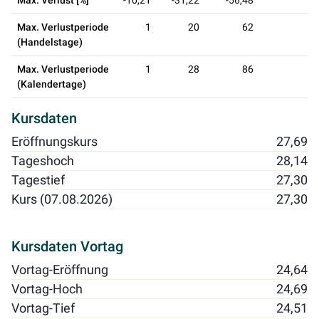
Max. Verlust [%]
-10,21
-31,22
-56,48
Max. Verlustperiode
1
20
62
(Handelstage)
Max. Verlustperiode
1
28
86
(Kalendertage)
Kursdaten
Eröffnungskurs
27,69
Tageshoch
28,14
Tagestief
27,30
Kurs (07.08.2026)
27,30
Kursdaten Vortag
Vortag-Eröffnung
24,64
Vortag-Hoch
24,69
Vortag-Tief
24,51