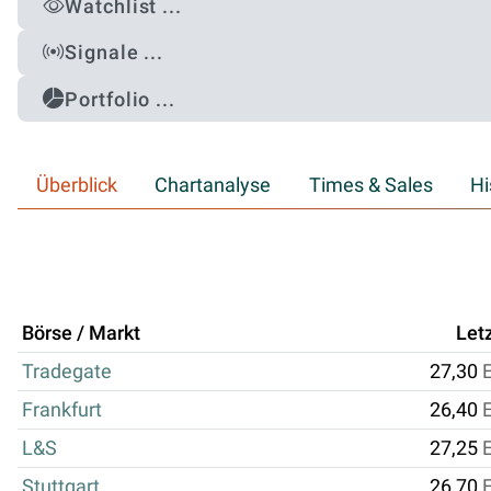
Watchlist ...
Signale ...
Portfolio ...
Überblick
Chartanalyse
Times & Sales
Hi
Börse / Markt
Let
Tradegate
27,30
Frankfurt
26,40
L&S
27,25
Stuttgart
26,70