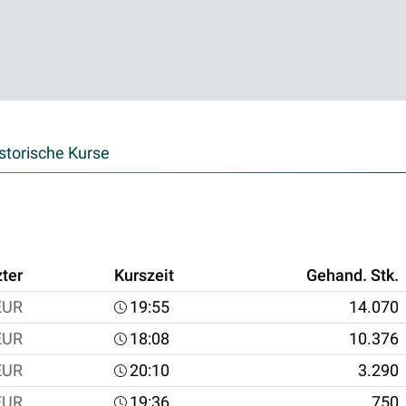
storische Kurse
zter
Kurszeit
Gehand. Stk.
EUR
19:55
14.070
EUR
18:08
10.376
EUR
20:10
3.290
EUR
19:36
750