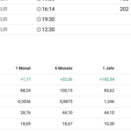
EUR
16:14
202
EUR
19:30
EUR
12:30
1 Monat
6 Monate
1 Jahr
+1,77
+32,36
+142,54
88,24
100,15
85,62
-0,3036
0,8875
1,346
28,76
44,10
44,10
18,69
18,67
10,30