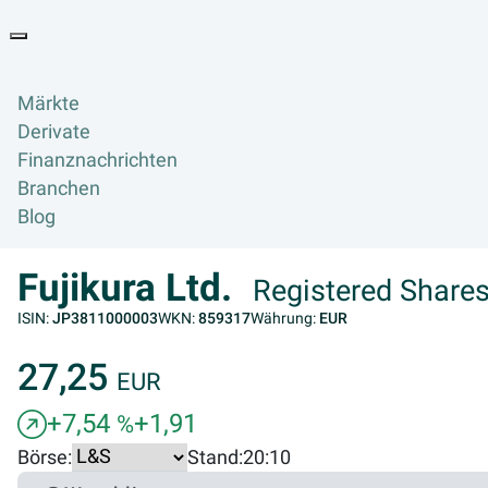
Goyax Logo
Toggle navigation
Märkte
Derivate
Finanznachrichten
Branchen
Blog
Fujikura Ltd.
Registered Shares
ISIN:
JP3811000003
WKN:
859317
Währung:
EUR
27,25
EUR
+7,54
+1,91
%
Börse:
Stand:
20:10