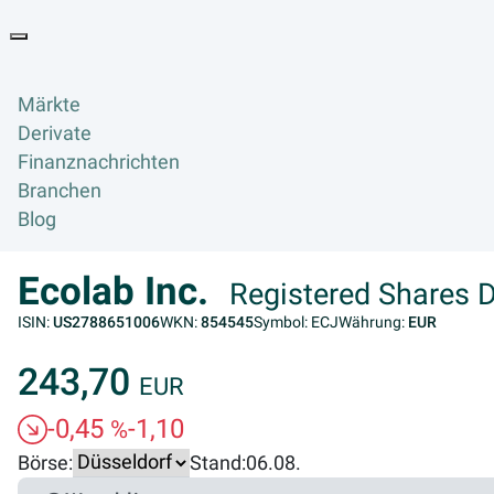
Goyax Logo
Toggle navigation
Märkte
Derivate
Finanznachrichten
Branchen
Blog
Ecolab Inc.
Registered Shares 
ISIN:
US2788651006
WKN:
854545
Symbol: ECJ
Währung:
EUR
243,70
EUR
-0,45
-1,10
%
Börse:
Stand:
06.08.