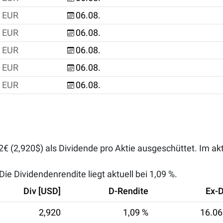
EUR
06.08.
EUR
06.08.
EUR
06.08.
EUR
06.08.
EUR
06.08.
22€ (2,920$) als Dividende pro Aktie ausgeschüttet. Im a
ie Dividendenrendite liegt aktuell bei
1,09 %
.
Div [USD]
D-Rendite
Ex-
2,920
1,09 %
16.06