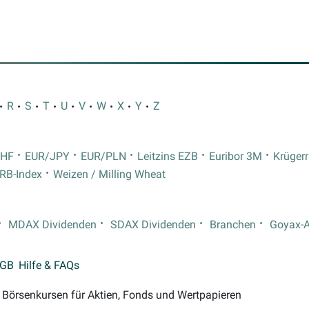
R
S
T
U
V
W
X
Y
Z
CHF
EUR/JPY
EUR/PLN
Leitzins EZB
Euribor 3M
Krüger
RB-Index
Weizen / Milling Wheat
MDAX Dividenden
SDAX Dividenden
Branchen
Goyax-
GB
Hilfe & FAQs
on Börsenkursen für Aktien, Fonds und Wertpapieren