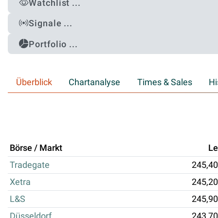
Watchlist ...
Signale ...
Portfolio ...
Überblick
Chartanalyse
Times & Sales
Hi
Börse / Markt
Le
Tradegate
245,40
Xetra
245,20
L&S
245,90
Düsseldorf
243,70