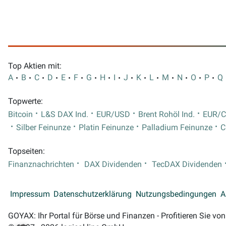
Top Aktien mit:
A
B
C
D
E
F
G
H
I
J
K
L
M
N
O
P
Q
Topwerte:
Bitcoin
L&S DAX Ind.
EUR/USD
Brent Rohöl Ind.
EUR/
Silber Feinunze
Platin Feinunze
Palladium Feinunze
C
Topseiten:
Finanznachrichten
DAX Dividenden
TecDAX Dividenden
Impressum
Datenschutzerklärung
Nutzungsbedingungen
A
GOYAX: Ihr Portal für Börse und Finanzen - Profitieren Sie v