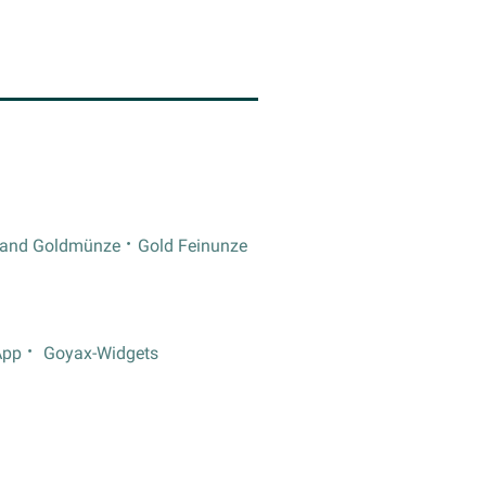
rand Goldmünze
Gold Feinunze
App
Goyax-Widgets