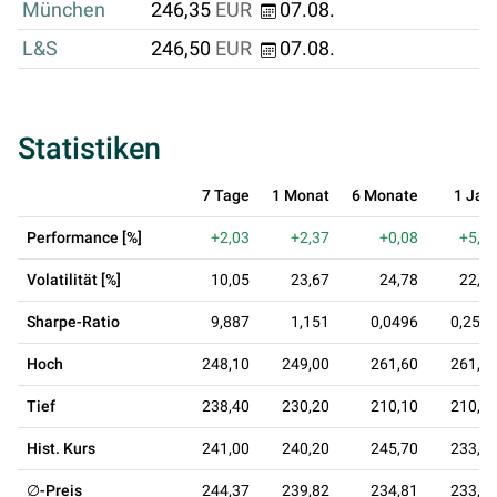
München
246,35
EUR
07.08.
L&S
246,50
EUR
07.08.
Statistiken
7 Tage
1 Monat
6 Monate
1 Jah
Performance [%]
+2,03
+2,37
+0,08
+5,4
Volatilität [%]
10,05
23,67
24,78
22,1
Sharpe-Ratio
9,887
1,151
0,0496
0,257
Hoch
248,10
249,00
261,60
261,6
Tief
238,40
230,20
210,10
210,1
Hist. Kurs
241,00
240,20
245,70
233,3
∅-Preis
244,37
239,82
234,81
233,2