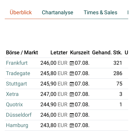
Überblick
Chartanalyse
Times & Sales
Hi
Börse / Markt
Letzter
Kurszeit
Gehand. Stk.
Um
Frankfurt
246,00
EUR
07.08.
321
Tradegate
245,80
EUR
07.08.
286
Stuttgart
245,90
EUR
07.08.
75
Xetra
247,00
EUR
07.08.
3
Quotrix
244,90
EUR
07.08.
1
Düsseldorf
246,00
EUR
07.08.
Hamburg
243,80
EUR
07.08.