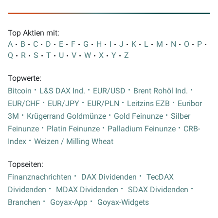
Top Aktien mit:
A
B
C
D
E
F
G
H
I
J
K
L
M
N
O
P
Q
R
S
T
U
V
W
X
Y
Z
Topwerte:
Bitcoin
L&S DAX Ind.
EUR/USD
Brent Rohöl Ind.
EUR/CHF
EUR/JPY
EUR/PLN
Leitzins EZB
Euribor
3M
Krügerrand Goldmünze
Gold Feinunze
Silber
Feinunze
Platin Feinunze
Palladium Feinunze
CRB-
Index
Weizen / Milling Wheat
Topseiten:
Finanznachrichten
DAX Dividenden
TecDAX
Dividenden
MDAX Dividenden
SDAX Dividenden
Branchen
Goyax-App
Goyax-Widgets