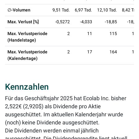
∅-Volumen
9,51 Tsd.
6,97 Tsd.
12,10 Tsd.
8,42 Tsd
Max. Verlust [%]
-0,5272
-4,033
-18,85
-18,8
Max. Verlustperiode
2
11
115
11
(Handelstage)
Max. Verlustperiode
2
17
164
16
(Kalendertage)
Kennzahlen
Für das Geschäftsjahr 2025 hat Ecolab Inc. bisher
2,522€ (2,920$) als Dividende pro Aktie
ausgeschüttet. Im aktuellen Kalenderjahr wurde
(noch) keine Dividende ausgeschüttet.
Die Dividenden werden einmal jährlich
ausgeschüttet. Die Dividendenrendite liegt aktuell