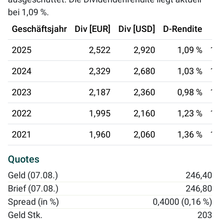
bei
1,09 %
.
Geschäftsjahr
Div [EUR]
Div [USD]
D-Rendite
2025
2,522
2,920
1,09 %
16
2024
2,329
2,680
1,03 %
16
2023
2,187
2,360
0,98 %
17
2022
1,995
2,160
1,23 %
18
2021
1,960
2,060
1,36 %
19
Quotes
Geld (07.08.)
246,40
Brief (07.08.)
246,80
Spread (in %)
0,4000 (0,16 %)
Geld Stk.
203