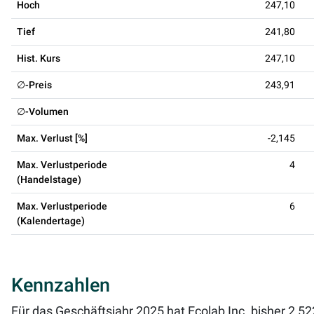
Hoch
247,10
Tief
241,80
Hist. Kurs
247,10
∅-Preis
243,91
∅-Volumen
Max. Verlust [%]
-2,145
Max. Verlustperiode
4
(Handelstage)
Max. Verlustperiode
6
(Kalendertage)
Kennzahlen
Für das Geschäftsjahr 2025 hat Ecolab Inc. bisher 2,5