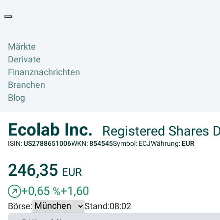
Goyax Logo
Toggle navigation
Märkte
Derivate
Finanznachrichten
Branchen
Blog
Ecolab Inc.
Registered Shares 
ISIN:
US2788651006
WKN:
854545
Symbol: ECJ
Währung:
EUR
246,35
EUR
+0,65
+1,60
%
Börse:
Stand:
08:02