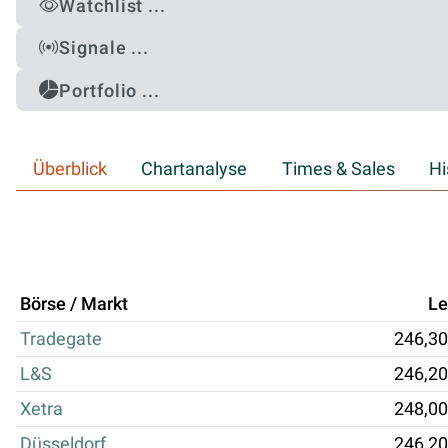
Watchlist ...
Signale ...
Portfolio ...
Überblick
Chartanalyse
Times & Sales
Hi
Börse / Markt
Le
Tradegate
246,30
L&S
246,20
Xetra
248,00
Düsseldorf
246,20