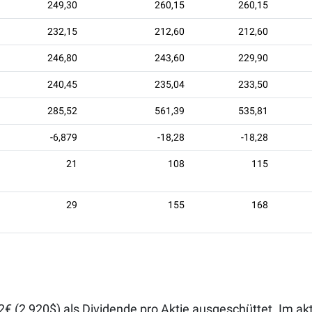
249,30
260,15
260,15
232,15
212,60
212,60
246,80
243,60
229,90
240,45
235,04
233,50
285,52
561,39
535,81
-6,879
-18,28
-18,28
21
108
115
29
155
168
22€ (2,920$) als Dividende pro Aktie ausgeschüttet. Im a