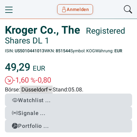
Anmelden
Toggle navigation
Goyax Logo
Kroger Co., The
Registered
Shares DL 1
ISIN:
US5010441013
WKN:
851544
Symbol: KOG
Währung:
EUR
49,29
EUR
-1,60
-0,80
%
Börse:
Stand:
05.08.
Watchlist ...
Signale ...
Portfolio ...