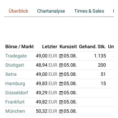
Überblick
Chartanalyse
Times & Sales
Hi
Börse / Markt
Letzter
Kurszeit
Gehand. Stk.
Ums
Tradegate
49,00
EUR
05.08.
1.135
55
Stuttgart
48,94
EUR
05.08.
200
Xetra
49,00
EUR
05.08.
51
Hamburg
49,83
EUR
05.08.
15
Düsseldorf
49,29
EUR
05.08.
Frankfurt
49,82
EUR
05.08.
München
50,32
EUR
05.08.