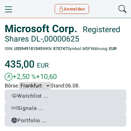
Anmelden
Toggle navigation
Goyax Logo
Microsoft Corp.
Registered
Shares DL-,00000625
ISIN:
US5949181045
WKN:
870747
Symbol: MSF
Währung:
EUR
435,00
EUR
+2,50
+10,60
%
Börse:
Stand:
06.08.
Watchlist ...
Signale ...
Portfolio ...