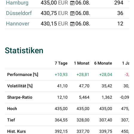
Hamburg
435,00
EUR
06.08.
294
12
Düsseldorf
430,75
EUR
06.08.
36
Hannover
430,15
EUR
06.08.
12
Statistiken
7 Tage
1 Monat
6 Monate
1 Jahr
Performance [%]
+10,93
+28,81
+28,04
-3,35
Volatilität [%]
41,10
47,70
35,42
30,91
Sharpe-Ratio
12,10
5,464
1,362
-0,0986
Hoch
435,00
435,00
435,00
475,85
Tief
364,55
328,00
307,40
307,40
Hist. Kurs
392,15
337,70
339,75
450,10