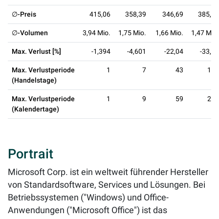
∅-Preis
415,06
358,39
346,69
385,62
∅-Volumen
3,94 Mio.
1,75 Mio.
1,66 Mio.
1,47 Mio.
Max. Verlust [%]
-1,394
-4,601
-22,04
-33,46
Max. Verlustperiode
1
7
43
193
(Handelstage)
Max. Verlustperiode
1
9
59
281
(Kalendertage)
Portrait
Microsoft Corp. ist ein weltweit führender Hersteller
von Standardsoftware, Services und Lösungen. Bei
Betriebssystemen ("Windows) und Office-
Anwendungen ("Microsoft Office") ist das