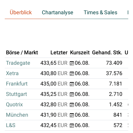
Überblick
Chartanalyse
Times & Sales
Hi
Börse / Markt
Letzter
Kurszeit
Gehand. Stk.
Um
Tradegate
433,65
EUR
06.08.
73.409
3
Xetra
430,80
EUR
06.08.
37.576
1
Frankfurt
435,00
EUR
06.08.
7.181
Stuttgart
435,25
EUR
06.08.
2.710
Quotrix
432,80
EUR
06.08.
1.452
62
München
431,90
EUR
06.08.
841
36
L&S
432,45
EUR
06.08.
572
24