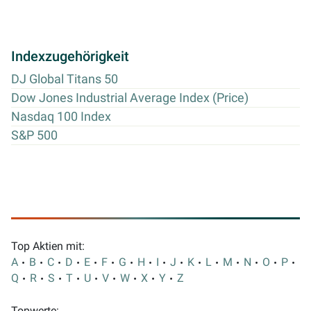
Indexzugehörigkeit
DJ Global Titans 50
Dow Jones Industrial Average Index (Price)
Nasdaq 100 Index
S&P 500
Top Aktien mit:
A
B
C
D
E
F
G
H
I
J
K
L
M
N
O
P
Q
R
S
T
U
V
W
X
Y
Z
Topwerte: