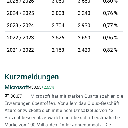
2025 / 2026
3,060
3,560
0,80 %
21
2024 / 2025
3,008
3,240
0,76 %
15
2023 / 2024
2,704
2,930
0,77 %
15
2022 / 2023
2,526
2,660
0,96 %
17
2021 / 2022
2,163
2,420
0,82 %
18
Kurzmeldungen
Microsoft
433,65
+2,63%
30.07.
Microsoft hat mit starken Quartalszahlen die
Erwartungen übertroffen. Vor allem das Cloud-Geschäft
Azure entwickelte sich mit einem Umsatzplus von 43
Prozent besser als erwartet und überschritt erstmals die
Marke von 100 Milliarden Dollar Jahresumsatz. Die