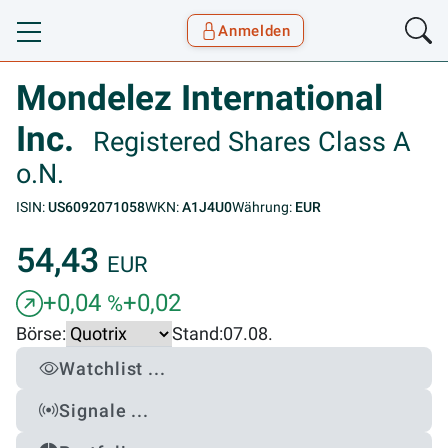
Anmelden
Toggle navigation
Goyax Logo
Mondelez International
Inc.
Registered Shares Class A
o.N.
ISIN:
US6092071058
WKN:
A1J4U0
Währung:
EUR
54,43
EUR
+0,04
+0,02
%
Börse:
Stand:
07.08.
Watchlist ...
Signale ...