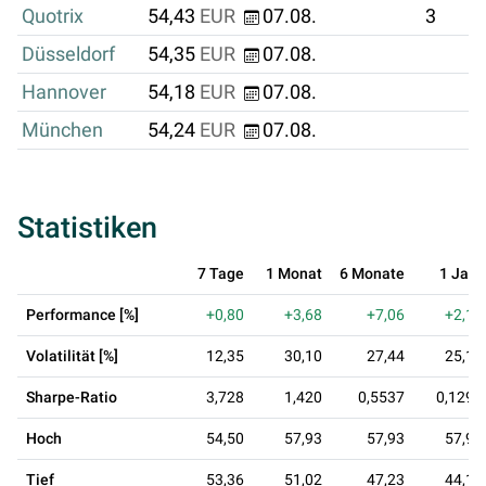
Quotrix
54,43
EUR
07.08.
3
Düsseldorf
54,35
EUR
07.08.
Hannover
54,18
EUR
07.08.
München
54,24
EUR
07.08.
Statistiken
7 Tage
1 Monat
6 Monate
1 Jahr
Performance [%]
+0,80
+3,68
+7,06
+2,14
Volatilität [%]
12,35
30,10
27,44
25,15
Sharpe-Ratio
3,728
1,420
0,5537
0,1291
Hoch
54,50
57,93
57,93
57,93
Tief
53,36
51,02
47,23
44,10