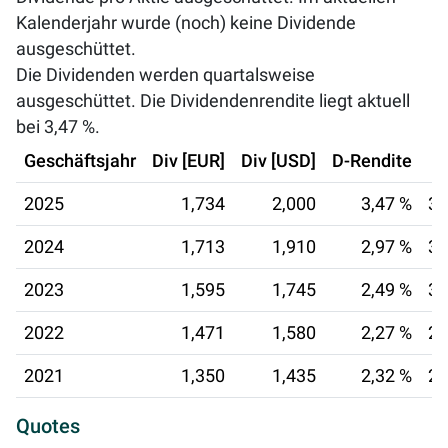
Kalenderjahr wurde (noch) keine Dividende
ausgeschüttet.
Die Dividenden werden quartalsweise
ausgeschüttet. Die Dividendenrendite liegt aktuell
bei
3,47 %
.
Geschäftsjahr
Div [EUR]
Div [USD]
D-Rendite
2025
1,734
2,000
3,47 %
30
2024
1,713
1,910
2,97 %
30
2023
1,595
1,745
2,49 %
30
2022
1,471
1,580
2,27 %
28
2021
1,350
1,435
2,32 %
29
Quotes