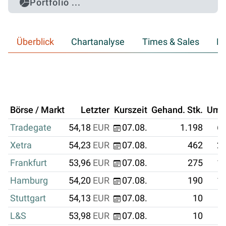
Portfolio ...
Überblick
Chartanalyse
Times & Sales
Hi
Börse / Markt
Letzter
Kurszeit
Gehand. Stk.
Ums
Tradegate
54,18
EUR
07.08.
1.198
64
Xetra
54,23
EUR
07.08.
462
25
Frankfurt
53,96
EUR
07.08.
275
14
Hamburg
54,20
EUR
07.08.
190
10
Stuttgart
54,13
EUR
07.08.
10
L&S
53,98
EUR
07.08.
10