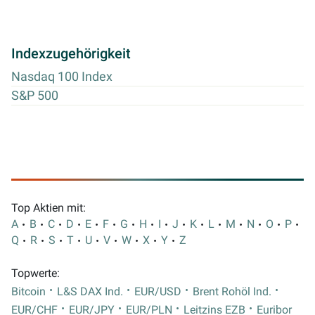
Indexzugehörigkeit
Nasdaq 100 Index
S&P 500
Top Aktien mit:
A
B
C
D
E
F
G
H
I
J
K
L
M
N
O
P
Q
R
S
T
U
V
W
X
Y
Z
Topwerte:
Bitcoin
L&S DAX Ind.
EUR/USD
Brent Rohöl Ind.
EUR/CHF
EUR/JPY
EUR/PLN
Leitzins EZB
Euribor