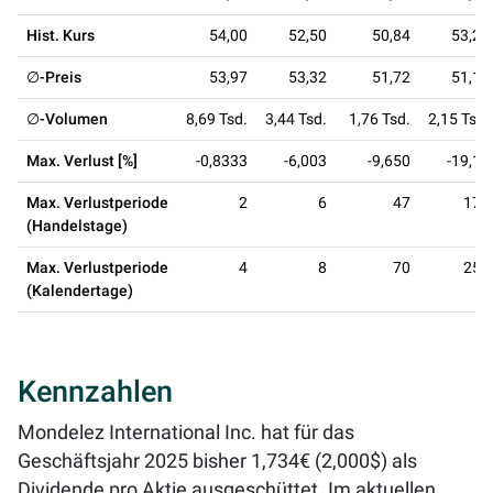
Hist. Kurs
54,00
52,50
50,84
53,29
∅-Preis
53,97
53,32
51,72
51,10
∅-Volumen
8,69 Tsd.
3,44 Tsd.
1,76 Tsd.
2,15 Tsd.
Max. Verlust [%]
-0,8333
-6,003
-9,650
-19,13
Max. Verlustperiode
2
6
47
175
(Handelstage)
Max. Verlustperiode
4
8
70
257
(Kalendertage)
Kennzahlen
Mondelez International Inc. hat für das
Geschäftsjahr 2025 bisher 1,734€ (2,000$) als
Dividende pro Aktie ausgeschüttet. Im aktuellen