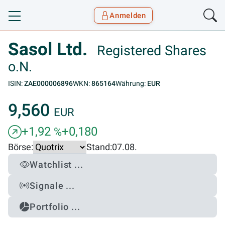
Anmelden
Toggle navigation
Goyax Logo
Sasol Ltd.
Registered Shares
o.N.
ISIN:
ZAE000006896
WKN:
865164
Währung:
EUR
9,560
EUR
+1,92
+0,180
%
Börse:
Stand:
07.08.
Watchlist ...
Signale ...
Portfolio ...