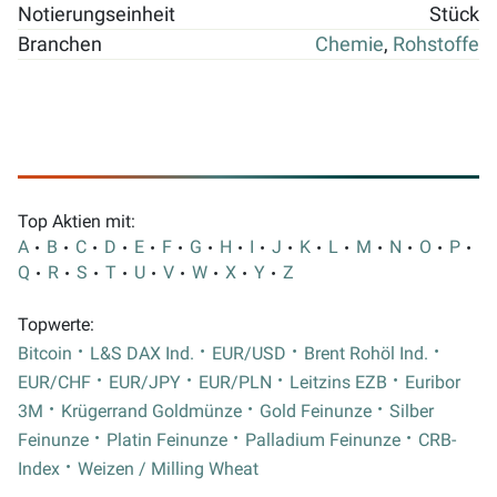
Notierungseinheit
Stück
Branchen
Chemie
,
Rohstoffe
Top Aktien mit:
A
B
C
D
E
F
G
H
I
J
K
L
M
N
O
P
Q
R
S
T
U
V
W
X
Y
Z
Topwerte:
Bitcoin
L&S DAX Ind.
EUR/USD
Brent Rohöl Ind.
EUR/CHF
EUR/JPY
EUR/PLN
Leitzins EZB
Euribor
3M
Krügerrand Goldmünze
Gold Feinunze
Silber
Feinunze
Platin Feinunze
Palladium Feinunze
CRB-
Index
Weizen / Milling Wheat