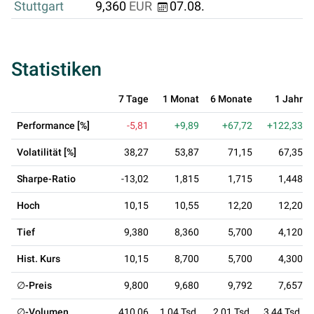
Stuttgart
9,360
EUR
07.08.
Statistiken
7 Tage
1 Monat
6 Monate
1 Jahr
Performance [%]
-5,81
+9,89
+67,72
+122,33
Volatilität [%]
38,27
53,87
71,15
67,35
Sharpe-Ratio
-13,02
1,815
1,715
1,448
Hoch
10,15
10,55
12,20
12,20
Tief
9,380
8,360
5,700
4,120
Hist. Kurs
10,15
8,700
5,700
4,300
∅-Preis
9,800
9,680
9,792
7,657
∅-Volumen
410,06
1,04 Tsd.
2,01 Tsd.
3,44 Tsd.