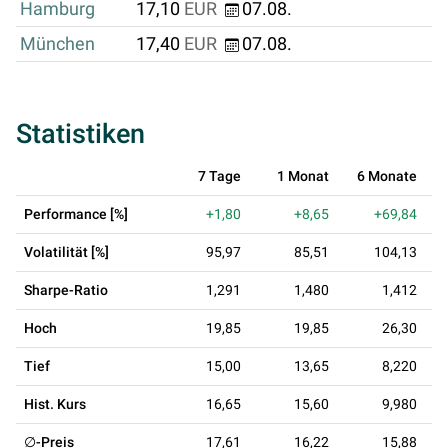
Hamburg
17,10
EUR
07.08.
München
17,40
EUR
07.08.
Statistiken
7 Tage
1 Monat
6 Monate
Performance [%]
+1,80
+8,65
+69,84
Volatilität [%]
95,97
85,51
104,13
Sharpe-Ratio
1,291
1,480
1,412
Hoch
19,85
19,85
26,30
Tief
15,00
13,65
8,220
Hist. Kurs
16,65
15,60
9,980
∅-Preis
17,61
16,22
15,88