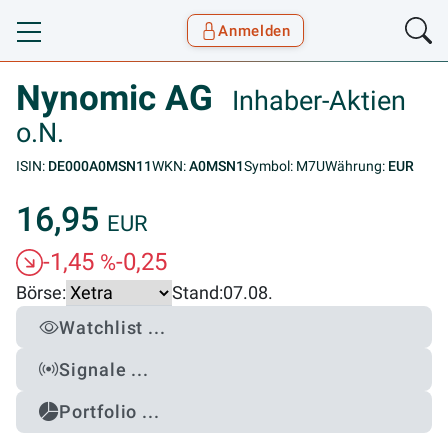
Anmelden
Toggle navigation
Goyax Logo
Nynomic AG
Inhaber-Aktien
o.N.
ISIN:
DE000A0MSN11
WKN:
A0MSN1
Symbol: M7U
Währung:
EUR
16,95
EUR
-1,45
-0,25
%
Börse:
Stand:
07.08.
Watchlist ...
Signale ...
Portfolio ...