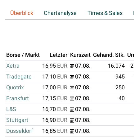
Überblick
Chartanalyse
Times & Sales
Hi
Börse / Markt
Letzter
Kurszeit
Gehand. Stk.
Ums
Xetra
16,95
EUR
07.08.
16.074
272
Tradegate
17,10
EUR
07.08.
945
16
Quotrix
17,00
EUR
07.08.
250
Frankfurt
17,15
EUR
07.08.
40
L&S
16,70
EUR
07.08.
Stuttgart
16,90
EUR
07.08.
Düsseldorf
16,85
EUR
07.08.