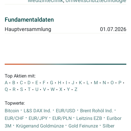
Medizintechnik
,
Umweltschutztechnologie
Fundamentaldaten
Hauptversammlung
01.07.2026
Top Aktien mit:
A
B
C
D
E
F
G
H
I
J
K
L
M
N
O
P
Q
R
S
T
U
V
W
X
Y
Z
Topwerte:
Bitcoin
L&S DAX Ind.
EUR/USD
Brent Rohöl Ind.
EUR/CHF
EUR/JPY
EUR/PLN
Leitzins EZB
Euribor
3M
Krügerrand Goldmünze
Gold Feinunze
Silber