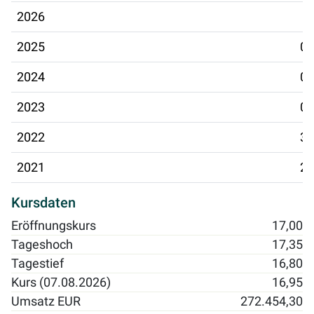
2026
2025
02
2024
09
2023
03
2022
30
2021
29
Kursdaten
Eröffnungskurs
17,00
Tageshoch
17,35
Tagestief
16,80
Kurs (07.08.2026)
16,95
Umsatz EUR
272.454,30