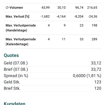
∅-Volumen
43,99
30,10
96,74
216,65
1
Max. Verlust [%]
-1,682
-4,164
-8,204
-24,36
-
Max. Verlustperiode
4
9
23
198
(Handelstage)
Max. Verlustperiode
4
11
33
289
(Kalendertage)
Quotes
Geld (07.08.)
33,12
Brief (07.08.)
33,72
Spread (in %)
0,6000 (1,81 %)
Geld Stk.
123
Brief Stk.
120
Kursdaten