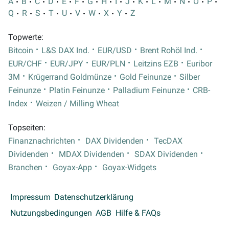
A
B
C
D
E
F
G
H
I
J
K
L
M
N
O
P
Q
R
S
T
U
V
W
X
Y
Z
Topwerte:
Bitcoin
L&S DAX Ind.
EUR/USD
Brent Rohöl Ind.
EUR/CHF
EUR/JPY
EUR/PLN
Leitzins EZB
Euribor
3M
Krügerrand Goldmünze
Gold Feinunze
Silber
Feinunze
Platin Feinunze
Palladium Feinunze
CRB-
Index
Weizen / Milling Wheat
Topseiten:
Finanznachrichten
DAX Dividenden
TecDAX
Dividenden
MDAX Dividenden
SDAX Dividenden
Branchen
Goyax-App
Goyax-Widgets
Impressum
Datenschutzerklärung
Nutzungsbedingungen
AGB
Hilfe & FAQs