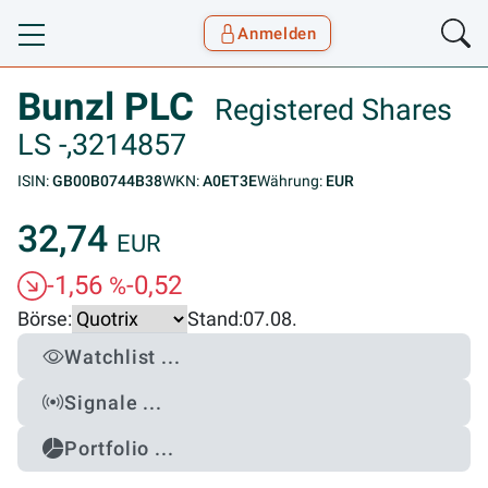
Anmelden
Toggle navigation
Goyax Logo
Bunzl PLC
Registered Shares
LS -,3214857
ISIN:
GB00B0744B38
WKN:
A0ET3E
Währung:
EUR
32,74
EUR
-1,56
-0,52
%
Börse:
Stand:
07.08.
Watchlist ...
Signale ...
Portfolio ...