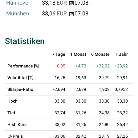
Hannover
33,18
EUR
07.08.
München
33,06
EUR
07.08.
Statistiken
7 Tage
1 Monat
6 Monate
1 Jahr
3 
Performance [%]
-0,85
+4,73
+32,02
+23,92
Volatilität [%]
16,25
19,63
29,79
29,91
Sharpe-Ratio
-2,694
2,679
1,908
0,7952
0
Hoch
33,30
33,30
33,30
33,30
Tief
32,74
31,26
24,38
23,22
Hist. Kurs
33,02
31,26
24,80
26,42
∅-Preis
33,06
32,42
28,19
27,25