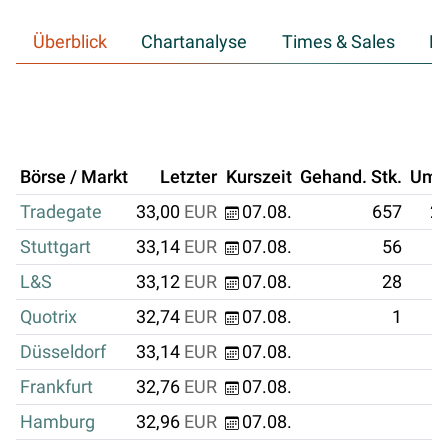
Überblick
Chartanalyse
Times & Sales
Hi
Börse / Markt
Letzter
Kurszeit
Gehand. Stk.
Ums
Tradegate
33,00
EUR
07.08.
657
21
Stuttgart
33,14
EUR
07.08.
56
L&S
33,12
EUR
07.08.
28
Quotrix
32,74
EUR
07.08.
1
Düsseldorf
33,14
EUR
07.08.
Frankfurt
32,76
EUR
07.08.
Hamburg
32,96
EUR
07.08.