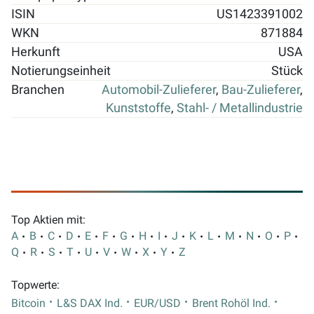
ISIN
US1423391002
WKN
871884
Herkunft
USA
Notierungseinheit
Stück
Branchen
Automobil-Zulieferer
,
Bau-Zulieferer
,
Kunststoffe
,
Stahl- / Metallindustrie
Top Aktien mit:
A
B
C
D
E
F
G
H
I
J
K
L
M
N
O
P
Q
R
S
T
U
V
W
X
Y
Z
Topwerte:
Bitcoin
L&S DAX Ind.
EUR/USD
Brent Rohöl Ind.