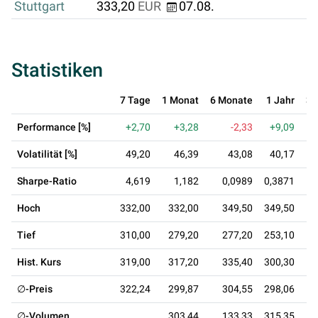
Stuttgart
333,20
EUR
07.08.
Statistiken
7 Tage
1 Monat
6 Monate
1 Jahr
3 
Performance [%]
+2,70
+3,28
-2,33
+9,09
+
Volatilität [%]
49,20
46,39
43,08
40,17
Sharpe-Ratio
4,619
1,182
0,0989
0,3871
0
Hoch
332,00
332,00
349,50
349,50
4
Tief
310,00
279,20
277,20
253,10
2
Hist. Kurs
319,00
317,20
335,40
300,30
2
∅-Preis
322,24
299,87
304,55
298,06
3
∅-Volumen
303,44
133,33
315,35
5