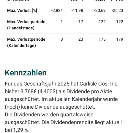
Max. Verlust [%]
-2,821
-11,98
-20,69
-25,23
-
Max. Verlustperiode
1
17
122
122
(Handelstage)
Max. Verlustperiode
3
23
175
179
(Kalendertage)
Kennzahlen
Für das Geschäftsjahr 2025 hat Carlisle Cos. Inc.
bisher 3,768€ (4,400$) als Dividende pro Aktie
ausgeschüttet. Im aktuellen Kalenderjahr wurde
(noch) keine Dividende ausgeschüttet.
Die Dividenden werden quartalsweise
ausgeschüttet. Die Dividendenrendite liegt aktuell
bei
1,29 %
.