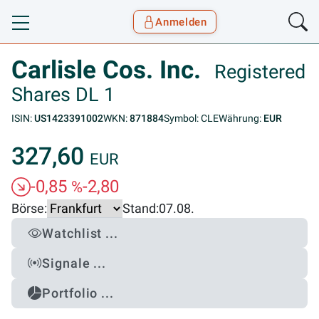
Anmelden
Toggle navigation
Goyax Logo
Carlisle Cos. Inc.
Registered
Shares DL 1
ISIN:
US1423391002
WKN:
871884
Symbol: CLE
Währung:
EUR
327,60
EUR
-0,85
-2,80
%
Börse:
Stand:
07.08.
Watchlist ...
Signale ...
Portfolio ...