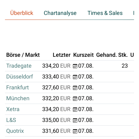
Überblick
Chartanalyse
Times & Sales
Hi
Börse / Markt
Letzter
Kurszeit
Gehand. Stk.
Um
Tradegate
334,20
EUR
07.08.
23
Düsseldorf
333,40
EUR
07.08.
Frankfurt
327,60
EUR
07.08.
München
332,20
EUR
07.08.
Xetra
334,20
EUR
07.08.
L&S
335,00
EUR
07.08.
Quotrix
331,60
EUR
07.08.