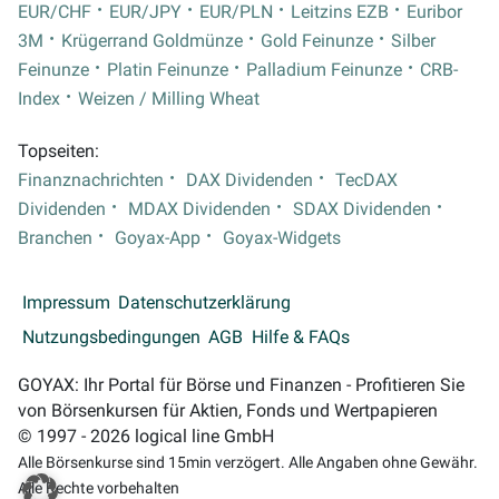
EUR/CHF
EUR/JPY
EUR/PLN
Leitzins EZB
Euribor
3M
Krügerrand Goldmünze
Gold Feinunze
Silber
Feinunze
Platin Feinunze
Palladium Feinunze
CRB-
Index
Weizen / Milling Wheat
Topseiten:
Finanznachrichten
DAX Dividenden
TecDAX
Dividenden
MDAX Dividenden
SDAX Dividenden
Branchen
Goyax-App
Goyax-Widgets
Impressum
Datenschutzerklärung
Nutzungsbedingungen
AGB
Hilfe & FAQs
GOYAX: Ihr Portal für Börse und Finanzen - Profitieren Sie
von Börsenkursen für Aktien, Fonds und Wertpapieren
© 1997 - 2026 logical line GmbH
Alle Börsenkurse sind 15min verzögert. Alle Angaben ohne Gewähr.
Alle Rechte vorbehalten