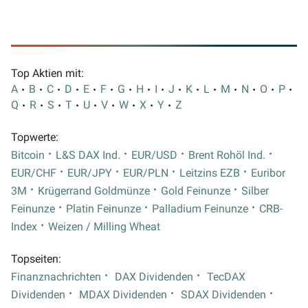
Top Aktien mit:
A
B
C
D
E
F
G
H
I
J
K
L
M
N
O
P
Q
R
S
T
U
V
W
X
Y
Z
Topwerte:
Bitcoin
L&S DAX Ind.
EUR/USD
Brent Rohöl Ind.
EUR/CHF
EUR/JPY
EUR/PLN
Leitzins EZB
Euribor
3M
Krügerrand Goldmünze
Gold Feinunze
Silber
Feinunze
Platin Feinunze
Palladium Feinunze
CRB-
Index
Weizen / Milling Wheat
Topseiten:
Finanznachrichten
DAX Dividenden
TecDAX
Dividenden
MDAX Dividenden
SDAX Dividenden