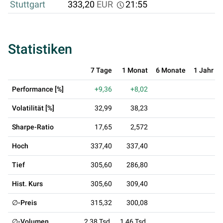
Stuttgart
333,20
EUR
21:55
Statistiken
7 Tage
1 Monat
6 Monate
1 Jahr
Performance [%]
+9,36
+8,02
Volatilität [%]
32,99
38,23
Sharpe-Ratio
17,65
2,572
Hoch
337,40
337,40
Tief
305,60
286,80
Hist. Kurs
305,60
309,40
∅-Preis
315,32
300,08
∅-Volumen
2,38 Tsd.
1,46 Tsd.