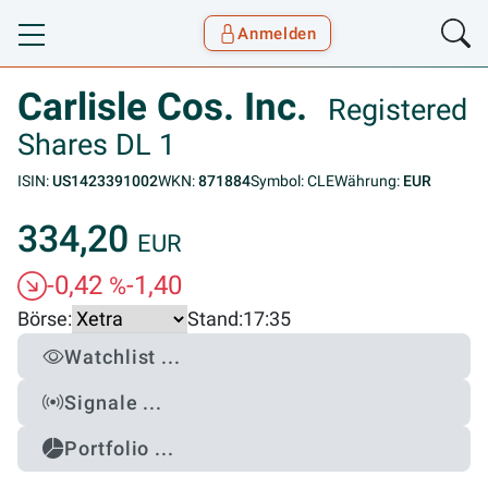
Anmelden
Toggle navigation
Goyax Logo
Carlisle Cos. Inc.
Registered
Shares DL 1
ISIN:
US1423391002
WKN:
871884
Symbol: CLE
Währung:
EUR
334,20
EUR
-0,42
-1,40
%
Börse:
Stand:
17:35
Watchlist ...
Signale ...
Portfolio ...