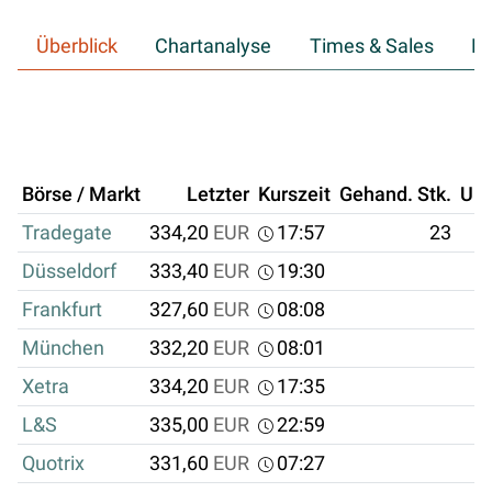
Überblick
Chartanalyse
Times & Sales
Hi
Börse / Markt
Letzter
Kurszeit
Gehand. Stk.
Um
Tradegate
334,20
EUR
17:57
23
Düsseldorf
333,40
EUR
19:30
Frankfurt
327,60
EUR
08:08
München
332,20
EUR
08:01
Xetra
334,20
EUR
17:35
L&S
335,00
EUR
22:59
Quotrix
331,60
EUR
07:27